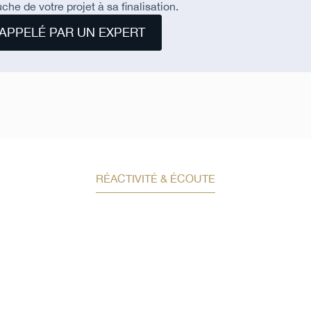
che de votre projet à sa finalisation.
APPELÉ PAR UN EXPERT
RÉACTIVITÉ & ÉCOUTE
Demandez un conseil e
investissement
Un conseiller spécialisé
vous contactera