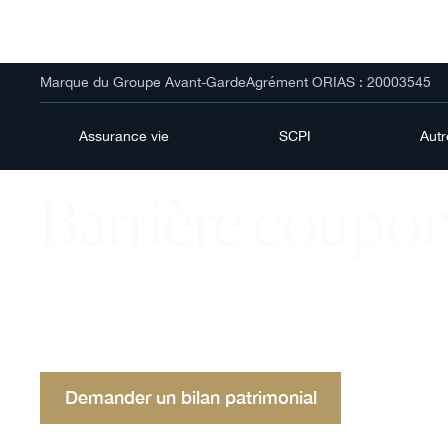
Marque du Groupe Avant-Garde
Agrément ORIAS : 20003545
Assurance vie
SCPI
Aut
Barrière coupo
Barrière coupon dans les produits structurés : imp
paiements d'intérêts ou de coupons en fonction de
de l'actif sous-jacent.
Demander un bilan patrimonial