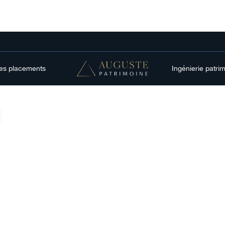
res placements
Ingénierie patri
n
act sur les
 l'évolution