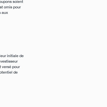
coupons soient
est omis pour
s aux
ur initiale de
nvestisseur
t versé pour
otentiel de