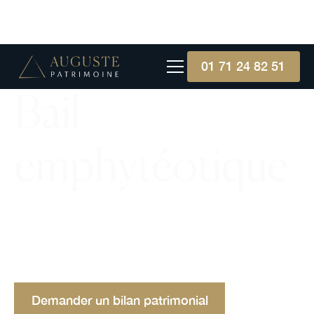
01 71 24 82 51
Bail
emphytéotique
Contrat de location longue durée, le bail
emphytéotique offre des droits quasi-propriétaires
au locataire, tout en préservant la propriété du
bien.
Demander un bilan patrimonial