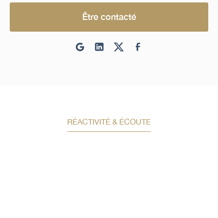
Être contacté
RÉACTIVITÉ & ÉCOUTE
Demandez un conseil en
investissement
Un conseiller spécialisé
vous contactera
dans les meilleurs délais afin d’échanger.