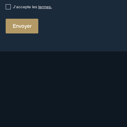
J'accepte les
termes.
Autres définitions
Voir toutes les définitions
Bail emphytéotique