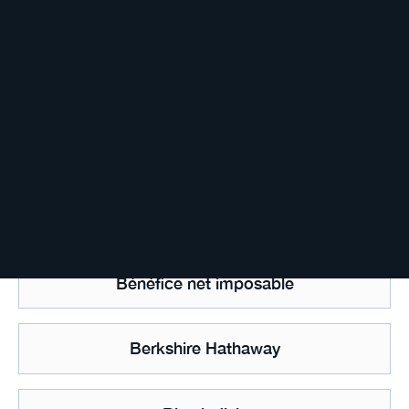
Bail notarié
Barrière coupon
Barrière de protection
Base imposable
Bénéfice net imposable
Berkshire Hathaway