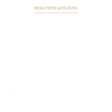
RÉACTIVITÉ & ÉCOUTE
Demandez un conseil en
investissement
Un conseiller spécialisé
vous contactera
dans les meilleurs délais afin d’échanger.