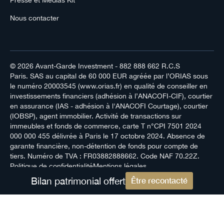
Presse et Médias Kit
Nous contacter
© 2026
Avant-Garde Investment
- 882 888 662 R.C.S
Paris. SAS au capital de 60 000 EUR agréée par l’ORIAS sous
le numéro 20003545 (www.orias.fr) en qualité de conseiller en
investissements financiers (adhésion à l’ANACOFI-CIF), courtier
en assurance (IAS - adhésion à l'ANACOFI Courtage), courtier
(IOBSP), agent immobilier. Activité de transactions sur
immeubles et fonds de commerce, carte T n°CPI 7501 2024
000 000 455 délivrée à Paris le 17 octobre 2024. Absence de
garante financière, non-détention de fonds pour compte de
tiers. Numéro de TVA : FR03882888662. Code NAF 70.22Z.
Politique de confidentialité
Mentions légales
Bilan patrimonial offert
Être recontacté