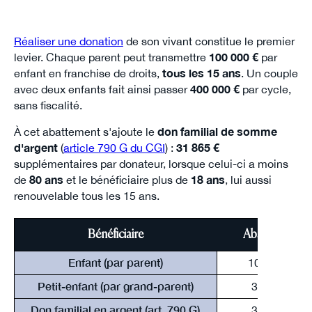
Réaliser une donation
de son vivant constitue le premier
levier. Chaque parent peut transmettre
100 000 €
par
enfant en franchise de droits,
tous les 15 ans
. Un couple
avec deux enfants fait ainsi passer
400 000 €
par cycle,
sans fiscalité.
À cet abattement s'ajoute le
don familial de somme
d'argent
(
article 790 G du CGI
) :
31 865 €
supplémentaires par donateur, lorsque celui-ci a moins
de
80 ans
et le bénéficiaire plus de
18 ans
, lui aussi
renouvelable tous les 15 ans.
Bénéficiaire
Abattement
Enfant (par parent)
100 000 €
Petit-enfant (par grand-parent)
31 865 €
Don familial en argent (art. 790 G)
31 865 €