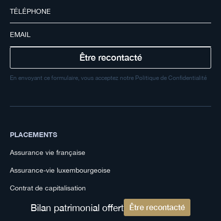
En envoyant ce formulaire, vous acceptez notre Politique de Confidentialité
PLACEMENTS
Assurance vie française
Assurance-vie luxembourgeoise
Contrat de capitalisation
Contrat de capitalisation luxembourgeois
Bilan patrimonial offert
Être recontacté