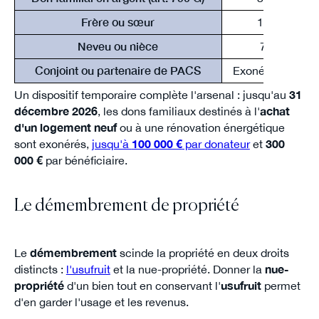
Frère ou sœur
15 932 €
Neveu ou nièce
7 967 €
Conjoint ou partenaire de PACS
Exonéré au déc
Un dispositif temporaire complète l'arsenal : jusqu'au
31
décembre 2026
, les dons familiaux destinés à l'
achat
d'un logement neuf
ou à une rénovation énergétique
sont exonérés,
jusqu'à
100 000 €
par donateur
et
300
000 €
par bénéficiaire.
Le démembrement de propriété
Le
démembrement
scinde la propriété en deux droits
distincts :
l'usufruit
et la nue-propriété. Donner la
nue-
propriété
d'un bien tout en conservant l'
usufruit
permet
d'en garder l'usage et les revenus.