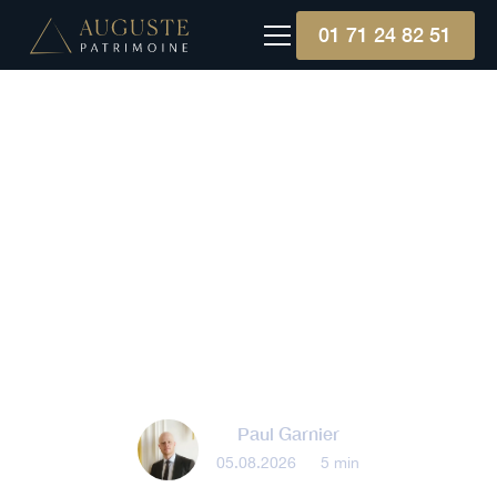
01 71 24 82 51
Gestion patrimoniale
La grande transmission :
anticiper et optimiser la
transmission de son
patrimoine
Paul Garnier
05.08.2026
•
5 min