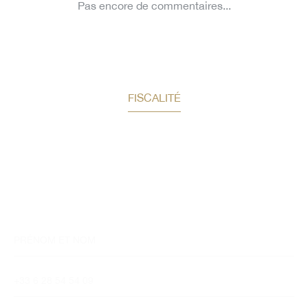
FISCALITÉ
Un bilan patrimonial offert
Auguste Patrimoine vous accompagne dans vos
réflexions et la structurations
des solutions adaptées à votre profil.