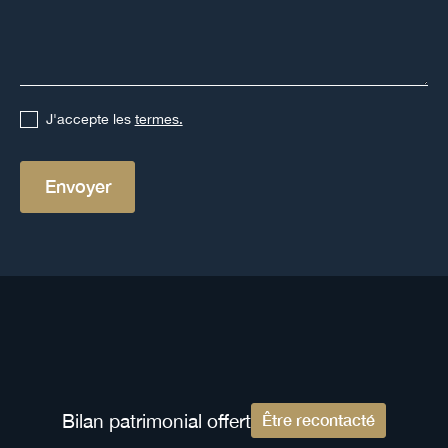
J'accepte les
termes.
Les autres dispositifs immobilier
Bilan patrimonial offert
Être recontacté
Votre future acquisition peut être parmi cette