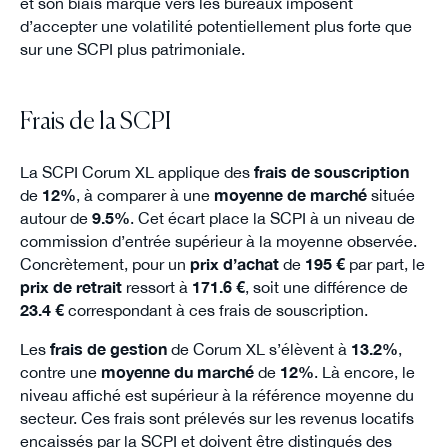
et son biais marqué vers les bureaux imposent
d’accepter une volatilité potentiellement plus forte que
sur une SCPI plus patrimoniale.
Frais de la SCPI
La SCPI Corum XL applique des
frais de souscription
de
12%
, à comparer à une
moyenne de marché
située
autour de
9.5%
. Cet écart place la SCPI à un niveau de
commission d’entrée supérieur à la moyenne observée.
Concrètement, pour un
prix d’achat
de
195 €
par part, le
prix de retrait
ressort à
171.6 €
, soit une différence de
23.4 €
correspondant à ces frais de souscription.
Les
frais de gestion
de Corum XL s’élèvent à
13.2%
,
contre une
moyenne du marché
de
12%
. Là encore, le
niveau affiché est supérieur à la référence moyenne du
secteur. Ces frais sont prélevés sur les revenus locatifs
encaissés par la SCPI et doivent être distingués des