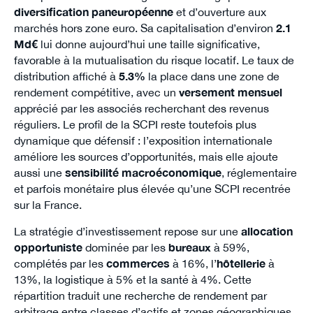
diversification paneuropéenne
et d’ouverture aux
marchés hors zone euro. Sa capitalisation d’environ
2.1
Md€
lui donne aujourd’hui une taille significative,
favorable à la mutualisation du risque locatif. Le taux de
distribution affiché à
5.3%
la place dans une zone de
rendement compétitive, avec un
versement mensuel
apprécié par les associés recherchant des revenus
réguliers. Le profil de la SCPI reste toutefois plus
dynamique que défensif : l’exposition internationale
améliore les sources d’opportunités, mais elle ajoute
aussi une
sensibilité macroéconomique
, réglementaire
et parfois monétaire plus élevée qu’une SCPI recentrée
sur la France.
La stratégie d’investissement repose sur une
allocation
opportuniste
dominée par les
bureaux
à 59%,
complétés par les
commerces
à 16%, l’
hôtellerie
à
13%, la logistique à 5% et la santé à 4%. Cette
répartition traduit une recherche de rendement par
arbitrage entre classes d’actifs et zones géographiques.