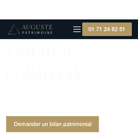
01 71 24 82 51
Garantie
collatérale
La garantie collatérale (collateral) est un actif
remis en gage pour sécuriser un prêt ou une
opération de marché. Définition et exemples.
Demander un bilan patrimonial