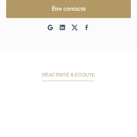
Être contacté
RÉACTIVITÉ & ÉCOUTE
Demandez un conseil en
investissement
Un conseiller spécialisé
vous contactera
dans les meilleurs délais afin d’échanger.