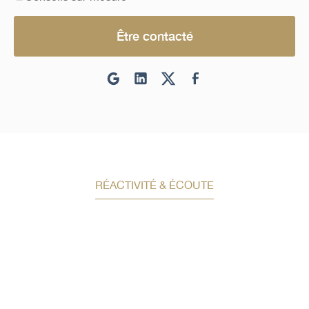
Être contacté
RÉACTIVITÉ & ÉCOUTE
Demandez un conseil en
investissement
Un conseiller spécialisé
vous contactera
dans les meilleurs délais afin d’échanger.