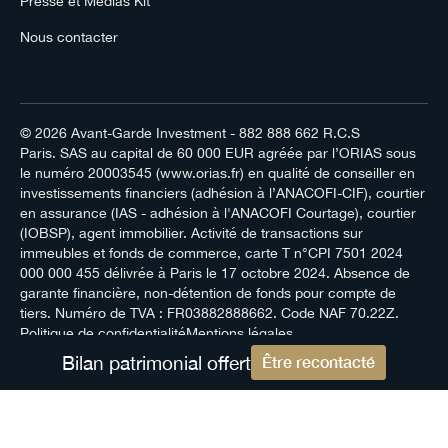
Presse et Médias Kit
Nous contacter
© 2026
Avant-Garde Investment
- 882 888 662 R.C.S
Paris. SAS au capital de 60 000 EUR agréée par l’ORIAS sous
le numéro 20003545 (www.orias.fr) en qualité de conseiller en
investissements financiers (adhésion à l’ANACOFI-CIF), courtier
en assurance (IAS - adhésion à l'ANACOFI Courtage), courtier
(IOBSP), agent immobilier. Activité de transactions sur
immeubles et fonds de commerce, carte T n°CPI 7501 2024
000 000 455 délivrée à Paris le 17 octobre 2024. Absence de
garante financière, non-détention de fonds pour compte de
tiers. Numéro de TVA : FR03882888662. Code NAF 70.22Z.
Politique de confidentialité
Mentions légales
Bilan patrimonial offert
Être recontacté