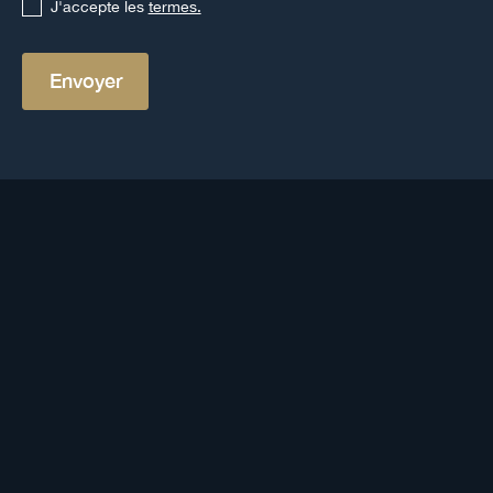
J'accepte les
termes.
Autres définitions
Voir toutes les définitions
Valeur liquidative