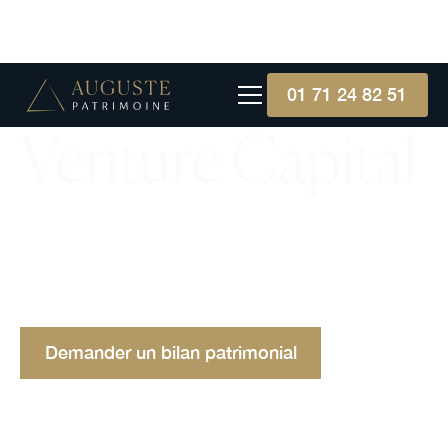
01 71 24 82 51
Venture Capital
Découvrez les tendances et prévisions du capital-
risque en 2026 : les secteurs en vogue, les
avantages et les inconvénients, et les
perspectives de croissance.
Demander un bilan patrimonial