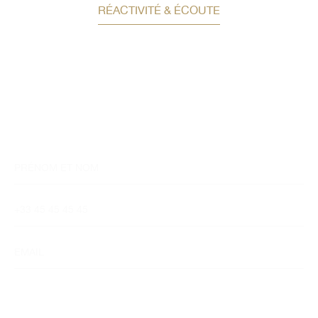
RÉACTIVITÉ & ÉCOUTE
Demandez un conseil en
investissement
Un conseiller spécialisé
vous contactera
dans les meilleurs délais afin d’échanger.