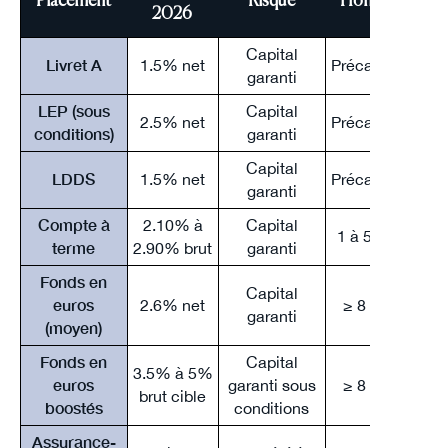
Placement
Risque
Horizon
2026
Capital
Livret A
1.5% net
Précaution
garanti
LEP (sous
Capital
2.5% net
Précaution
conditions)
garanti
Capital
LDDS
1.5% net
Précaution
garanti
Compte à
2.10% à
Capital
1 à 5 ans
terme
2.90% brut
garanti
Fonds en
Capital
P
euros
2.6% net
≥ 8 ans
garanti
30
(moyen)
Fonds en
Capital
3.5% à 5%
P
euros
garanti sous
≥ 8 ans
brut cible
30
boostés
conditions
Assurance-