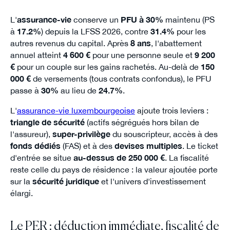
L'
assurance-vie
conserve un
PFU à 30%
maintenu (PS
à
17.2%
) depuis la LFSS 2026, contre
31.4%
pour les
autres revenus du capital. Après
8 ans
, l'abattement
annuel atteint
4 600 €
pour une personne seule et
9 200
€
pour un couple sur les gains rachetés. Au-delà de
150
000 €
de versements (tous contrats confondus), le PFU
passe à
30%
au lieu de
24.7%
.
L'
assurance-vie luxembourgeoise
ajoute trois leviers :
triangle de sécurité
(actifs ségrégués hors bilan de
l'assureur),
super-privilège
du souscripteur, accès à des
fonds dédiés
(FAS) et à des
devises multiples
. Le ticket
d'entrée se situe
au-dessus de 250 000 €
. La fiscalité
reste celle du pays de résidence : la valeur ajoutée porte
sur la
sécurité juridique
et l'univers d'investissement
élargi.
Le PER : déduction immédiate, fiscalité de