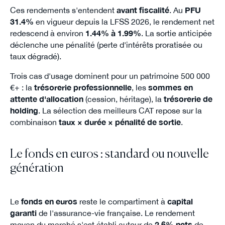
Ces rendements s'entendent
avant fiscalité
. Au
PFU
31.4%
en vigueur depuis la LFSS 2026, le rendement net
redescend à environ
1.44% à 1.99%
. La sortie anticipée
déclenche une pénalité (perte d'intérêts proratisée ou
taux dégradé).
Trois cas d'usage dominent pour un patrimoine 500 000
€+ : la
trésorerie professionnelle
, les
sommes en
attente d'allocation
(cession, héritage), la
trésorerie de
holding
. La sélection des meilleurs CAT repose sur la
combinaison
taux × durée × pénalité de sortie
.
Le fonds en euros : standard ou nouvelle
génération
Le
fonds en euros
reste le compartiment à
capital
garanti
de l'assurance-vie française. Le rendement
moyen du marché s'est établi autour de
2.6% nets
de