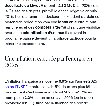
L'effet sur les comportements est immédiat. La
décollecte du Livret A
atteint
−2.12 Md€
sur 2025 selon
la Caisse des dépôts, première année négative depuis
2015. Les épargnants redéploient l'excédent au-delà du
plafond de précaution vers des
fonds en euros
mieux
rémunérés et des
comptes à terme
offrant une visibilité
courte. La
cristallisation d'un taux fixe
avant la
prochaine baisse devient un arbitrage tactique pour la
trésorerie excédentaire.
Une inflation réactivée par l'énergie en
2026
L'inflation française a moyenné
0.9%
sur l'année 2025
selon l'INSEE
, contre plus de
5%
deux ans plus tôt. Le
mouvement s'est inversé en début 2026 :
+1.7%
en
mars puis
+2.2%
sur un an en avril 2026 (estimation
provisoire INSEE), tirée par la flambée des prix de