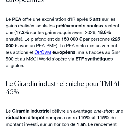
européennes
Le
PEA
offre une exonération d'IR après
5 ans
sur les
gains réalisés, seuls les
prélèvements sociaux
restent
dus (
17.2%
sur les gains acquis avant 2026,
18.6%
ensuite). Le plafond est de
150 000 €
par personne (
225
000 €
avec un PEA-PME). Le PEA cible exclusivement
les actions et
OPCVM
européens
, mais l'accès au S&P
500 et au MSCI World s'opère via
ETF synthétiques
éligibles.
Le Girardin industriel : niche pour TMI 41-
45%
Le
Girardin industriel
délivre un avantage
one-shot
: une
réduction d'impôt
comprise entre
110% et 115%
du
montant investi, sur un horizon de
1 an
. Le rendement