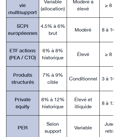
Variable
Modéré à
vie
≥ 8 ans
(allocation)
élevé
multisupport
SCPI
4.5% à 6%
Modéré
8 à 10 ans
bi
européennes
brut
PS 
ETF actions
6% à 8%
Élevé
≥ 8 ans
ans
(PEA / CTO)
historique
3
Produits
7% à 9%
P
Conditionnel
3 à 10 ans
structurés
cible
as
Private
8% à 12%
Élevé et
Va
8 à 12 ans
equity
historique
illiquide
Déd
Selon
Jusqu'à
PER
Variable
support
retraite