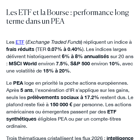
Les ETF et la Bourse : performance long
terme dans un PEA
Les
ETF
(
Exchange Traded Funds
) répliquent un indice à
frais réduits
(TER
0.07% à 0.40%
). Les indices larges
délivrent historiquement
6% à 8% annualisés
sur 20 ans
:
MSCI World
environ
7.5%
,
S&P 500
environ
10%
, avec
une volatilité de
15% à 20%
.
Le
PEA
loge en priorité la poche actions européennes.
Après
5 ans
, l'exonération d'IR s'applique sur les gains,
seuls les
prélèvements sociaux à 17.2%
restent dus. Le
plafond reste fixé à
150 000 €
par personne. Les actions
américaines ou émergentes passent par des
ETF
synthétiques
éligibles PEA ou par un compte-titres
ordinaire.
Trois thématiques cristallisent les flux 2026 :
intelligence