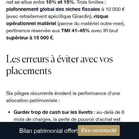
net se situe entre
10% et 15%
. Trois limites :
plafonnement global des niches fiscales
à 10 000 €
(avec retraitement spécifique Girardin),
risque
opérationnel matériel
(panne du matériel outre-mer),
pertinence réservée aux
TMI 41-45%
avec IR brut
supérieur à 15 000 €
.
Les erreurs à éviter avec vos
placements
Six pièges récurrents érodent la performance d'une
allocation patrimoniale :
Garder trop de cash sur les livrets
: au-delà de 6
mois de charges, la perte de pouvoir d'achat est
mécanique (Livret A à
1.7%
contre inflation à
2.2%
Bilan patrimonial offert
Être recontacté
sur un an en avril 2026).