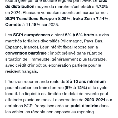
locatif géré par une société régulée par l'AMF. Le
taux
de distribution
moyen du marché s'est établi à
4.72%
en 2024. Plusieurs véhicules récents ont surperformé :
SCPI Transitions Europe
à
8.25%
,
Iroko Zen
à
7.14%
,
Comète
à
11.18%
sur 2025.
Les
SCPI européennes
ciblent
5% à 6% bruts
sur des
marchés tertiaires diversifiés (Allemagne, Pays-Bas,
Espagne, Irlande). Leur intérêt fiscal repose sur la
convention bilatérale
: impôt prélevé dans l'État de
situation de l'immeuble, généralement plus favorable,
avec crédit d'impôt ou exonération partielle pour le
résident français.
L'horizon recommandé reste de
8 à 10 ans minimum
pour absorber les frais d'entrée (
8% à 12%
) et le cycle
locatif. La liquidité est limitée : le délai de revente peut
atteindre plusieurs mois. La correction de
2023-2024
sur
certaines SCPI françaises crée un
point d'entrée
dans
les véhicules récents non exposés au repricing.