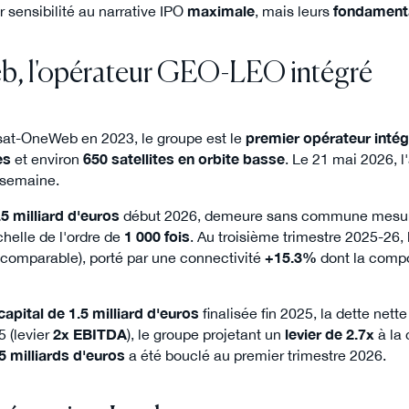
ur sensibilité au narrative IPO
maximale
, mais leurs
fondament
b, l'opérateur GEO-LEO intégré
sat-OneWeb en 2023, le groupe est le
premier opérateur int
es
et environ
650 satellites en orbite basse
. Le 21 mai 2026, l
 semaine.
.5 milliard d'euros
début 2026, demeure sans commune mesure 
chelle de l'ordre de
1 000 fois
. Au troisième trimestre 2025-26, l
comparable), porté par une connectivité
+15.3%
dont la com
apital de 1.5 milliard d'euros
finalisée fin 2025, la dette nette
 (levier
2x EBITDA
), le groupe projetant un
levier de 2.7x
à la 
 milliards d'euros
a été bouclé au premier trimestre 2026.