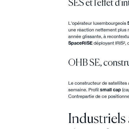
SES et l'effet d'i
L'opérateur luxembourgeois
une réaction nettement plus m
année glissante, à recontextua
SpaceRISE
déployant IRIS², 
OHB SE, constru
Le constructeur de satellite
semaine. Profil
small cap
(cap
Contrepartie de ce positionn
Industriel