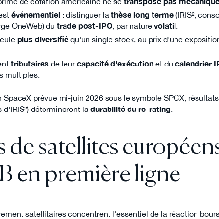
 prime de cotation américaine ne se
transpose pas mécaniqu
est
événementiel
: distinguer la
thèse long terme
(IRIS², conso
arge OneWeb) du
trade post-IPO
, par nature
volatil
.
icule
plus diversifié
qu'un single stock, au prix d'une expositio
ent
tributaires
de leur
capacité d'exécution
et du
calendrier I
s multiples.
on SpaceX prévue mi-juin 2026 sous le symbole SPCX, résultats
s d'IRIS²) détermineront la
durabilité du re-rating
.
de satellites européens 
 en première ligne
ement satellitaires concentrent l'essentiel de la réaction bour