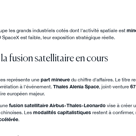
e les grands industriels cotés dont l'activité spatiale est
mino
O SpaceX est faible, leur exposition stratégique réelle.
la fusion satellitaire en cours
llites représente une
part mineure
du chiffre d'affaires. Le titre r
corrélation à l'événement.
Thales Alenia Space
, joint-venture
67
taire européen majeur.
'une
fusion satellitaire Airbus-Thales-Leonardo
vise à créer 
 chinoises. Les
modalités capitalistiques
restent à confirmer, 
ccélérée
.