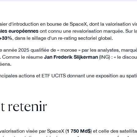
sier d'introduction en bourse de SpaceX, dont la valorisation 
iales européennes
ont connu une revalorisation marquée. Sur 
+33%
, dans le sillage d'un re-rating sectoriel global.
année 2025 qualifiée de « morose » par les analystes, marquée 
. Comme le résume
Jan Frederik Slijkerman
(ING) : « le disco
péens.
cipales actions et ETF UCITS donnant une exposition au spatia
t retenir
valorisation visée par SpaceX (
1 750 Md$
) et celle des satelli