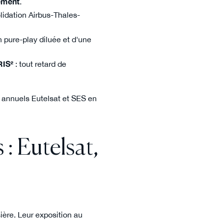
ement
.
lidation Airbus-Thales-
n pure-play diluée et d'une
RIS²
: tout retard de
 annuels Eutelsat et SES en
: Eutelsat,
sière. Leur exposition au