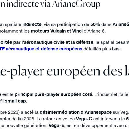
on indirecte via ArianeGroup
on spatiale
indirecte
, via sa participation de
50%
dans
Ariane
t notamment les
moteurs Vulcain et Vinci
d'Ariane 6.
ortée par l'aéronautique civile et la défense
, le spatial pesa
TF aéronautique et défense européens
détaillés plus bas.
ure-player européen des 
o
est le
principal pure-player européen coté
. L'industriel itali
fil
small cap
.
bre 2023) a acté la
désintermédiation d'Arianespace
sur Vega
pter de fin 2025. Le retour en vol de
Vega-C
est intervenu le
5
ne nouvelle génération,
Vega-E
, est en développement avec u