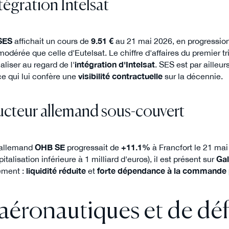
ntégration Intelsat
SES
affichait un cours de
9.51 €
au 21 mai 2026, en progressio
odérée que celle d'Eutelsat. Le chiffre d'affaires du premier tr
liser au regard de l'
intégration d'Intelsat
. SES est par aille
ce qui lui confère une
visibilité contractuelle
sur la décennie.
cteur allemand sous-couvert
s allemand
OHB SE
progressait de
+11.1%
à Francfort le 21 mai
italisation inférieure à 1 milliard d'euros), il est présent sur
Gal
ement :
liquidité réduite
et
forte dépendance à la commande 
s aéronautiques et de dé