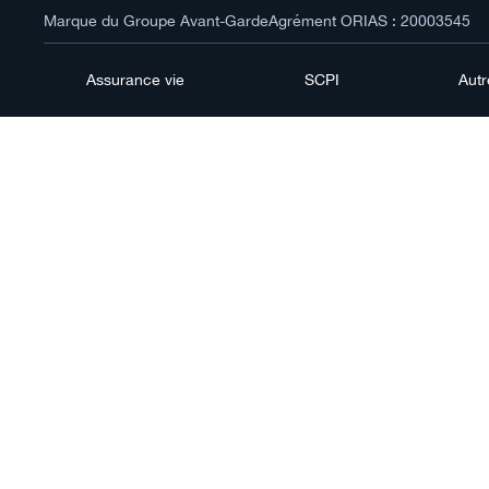
Marque du Groupe Avant-Garde
Agrément ORIAS : 20003545
Assurance vie
SCPI
Aut
Valeu
: p
ETF 