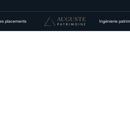
res placements
Ingénierie patri
Gestion patrimoniale
rs spatiales europ
anorama des action
cotés à l'approc
l'IPO SpaceX