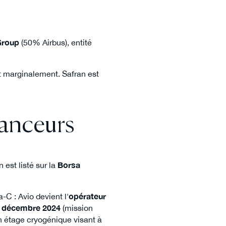
Group
(50% Airbus), entité
nt marginalement. Safran est
lanceurs
en est listé sur la
Borsa
-C : Avio devient l'
opérateur
 décembre 2024
(mission
n étage cryogénique visant à