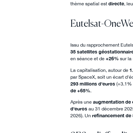
thème spatial est
directe
, le
Eutelsat-OneWe
Issu du rapprochement Eutel
35 satellites géostationnair
en séance et de
+26%
sur la
La capitalisation, autour de
1
par SpaceX, soit un écart d'é
293 millions d'euros
(+3.1% 
de +65%
.
Après une
augmentation de c
d'euros
au 31 décembre 2025
2026). Un
refinancement de 5