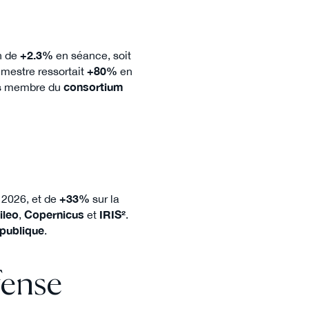
n de
+2.3%
en séance, soit
imestre ressortait
+80%
en
urs membre du
consortium
 2026, et de
+33%
sur la
ileo
,
Copernicus
et
IRIS²
.
publique
.
fense