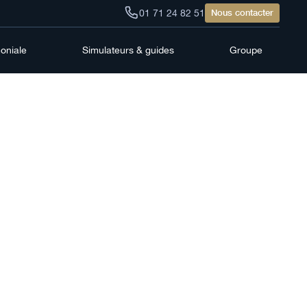
01 71 24 82 51
Nous contacter
moniale
Simulateurs & guides
Groupe
éennes
s et
he de