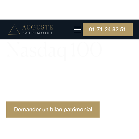
01 71 24 82 51
Nasdaq 100
Explorez le Nasdaq 100, un indice boursier majeur
regroupant les 100 plus grandes entreprises non
financières du Nasdaq, reflétant les tendances et
la performance.
Demander un bilan patrimonial