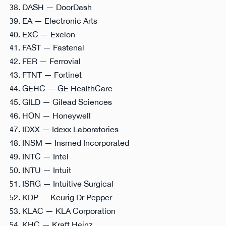
DASH — DoorDash
EA — Electronic Arts
EXC — Exelon
FAST — Fastenal
FER — Ferrovial
FTNT — Fortinet
GEHC — GE HealthCare
GILD — Gilead Sciences
HON — Honeywell
IDXX — Idexx Laboratories
INSM — Insmed Incorporated
INTC — Intel
INTU — Intuit
ISRG — Intuitive Surgical
KDP — Keurig Dr Pepper
KLAC — KLA Corporation
KHC — Kraft Heinz