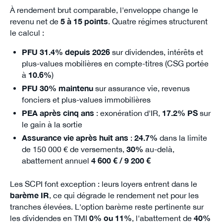
À rendement brut comparable, l'enveloppe change le
revenu net de
5 à 15 points
. Quatre régimes structurent
le calcul :
PFU 31.4% depuis 2026
sur dividendes, intérêts et
plus-values mobilières en compte-titres (CSG portée
à
10.6%
)
PFU 30% maintenu
sur assurance vie, revenus
fonciers et plus-values immobilières
PEA après cinq ans
: exonération d'IR,
17.2% PS
sur
le gain à la sortie
Assurance vie après huit ans
:
24.7%
dans la limite
de 150 000 € de versements,
30%
au-delà,
abattement annuel
4 600 € / 9 200 €
Les SCPI font exception : leurs loyers entrent dans le
barème IR
, ce qui dégrade le rendement net pour les
tranches élevées. L'option barème reste pertinente sur
les dividendes en TMI
0% ou 11%
, l'abattement de
40%