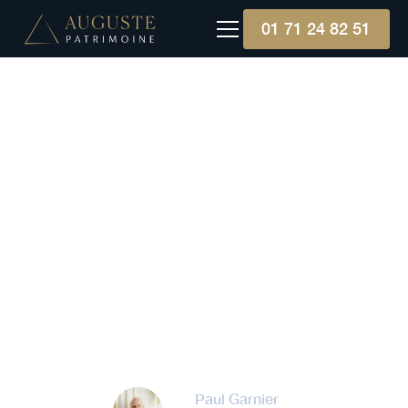
01 71 24 82 51
Gestion patrimoniale
Revenus
complémentaires : les
outils patrimoniaux pour
générer un cash-flow
stable
Paul Garnier