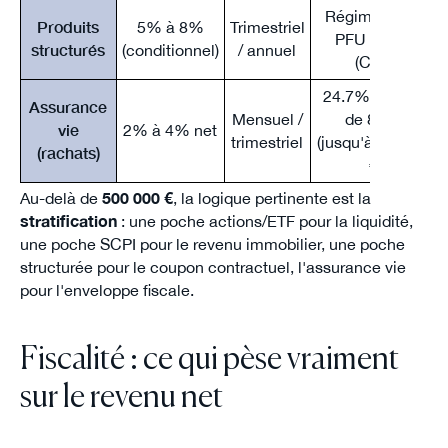
Régime AV ou
Produits
5% à 8%
Trimestriel
PFU 31.4%
structurés
(conditionnel)
/ annuel
(CTO)
24.7% au-delà
Assurance
Mensuel /
de 8 ans
vie
2% à 4% net
trimestriel
(jusqu'à 150 000
(rachats)
€)
Au-delà de
500 000 €
, la logique pertinente est la
stratification
: une poche actions/ETF pour la liquidité,
une poche SCPI pour le revenu immobilier, une poche
structurée pour le coupon contractuel, l'assurance vie
pour l'enveloppe fiscale.
Fiscalité : ce qui pèse vraiment
sur le revenu net