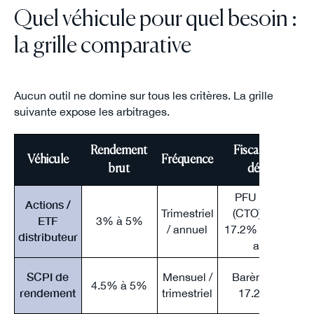
Quel véhicule pour quel besoin :
la grille comparative
Aucun outil ne domine sur tous les critères. La grille
suivante expose les arbitrages.
Rendement
Fiscalité par
Véhicule
Fréquence
brut
défaut
PFU 31.4%
Actions /
Trimestriel
(CTO) ou PS
ETF
3% à 5%
/ annuel
17.2% (PEA > 5
distributeur
ans)
SCPI de
Mensuel /
Barème IR +
4.5% à 5%
rendement
trimestriel
17.2% PS