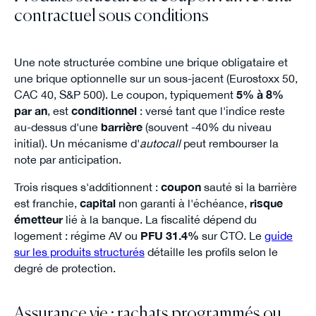
contractuel sous conditions
Une note structurée combine une brique obligataire et
une brique optionnelle sur un sous-jacent (Eurostoxx 50,
CAC 40, S&P 500). Le coupon, typiquement
5% à 8%
par an
, est
conditionnel
: versé tant que l'indice reste
au-dessus d'une
barrière
(souvent -40% du niveau
initial). Un mécanisme d'
autocall
peut rembourser la
note par anticipation.
Trois risques s'additionnent :
coupon
sauté si la barrière
est franchie,
capital
non garanti à l'échéance,
risque
émetteur
lié à la banque. La fiscalité dépend du
logement : régime AV ou
PFU 31.4%
sur CTO. Le
guide
sur les produits structurés
détaille les profils selon le
degré de protection.
Assurance vie : rachats programmés ou