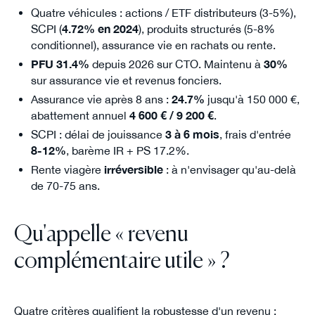
Quatre véhicules : actions / ETF distributeurs (3-5%),
SCPI (
4.72% en 2024
), produits structurés (5-8%
conditionnel), assurance vie en rachats ou rente.
PFU 31.4%
depuis 2026 sur CTO. Maintenu à
30%
sur assurance vie et revenus fonciers.
Assurance vie après 8 ans :
24.7%
jusqu'à 150 000 €,
abattement annuel
4 600 € / 9 200 €
.
SCPI : délai de jouissance
3 à 6 mois
, frais d'entrée
8-12%
, barème IR + PS 17.2%.
Rente viagère
irréversible
: à n'envisager qu'au-delà
de 70-75 ans.
Qu'appelle « revenu
complémentaire utile » ?
Quatre critères qualifient la robustesse d'un revenu :