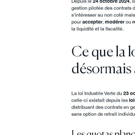
Depuis le
24 octobre 2024
, 
gestion pilotée des contrats d
s'intéresser au non coté mais
pour
accepter
,
modérer
ou
r
la liquidité et la fiscalité.
Ce que la l
désormais 
La loi Industrie Verte du
23 o
celle-ci existait depuis les
lo
distribuant des contrats en g
sans option de retrait individu
Les quotas planch