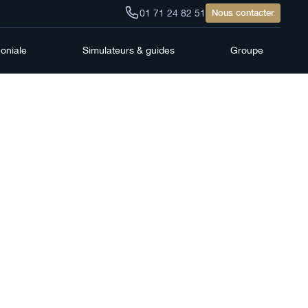
01 71 24 82 51
Nous contacter
moniale
Simulateurs & guides
Groupe
ance-
strie
26