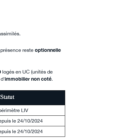
assimilés.
a présence reste
optionnelle
0
logés en UC (unités de
 d'
immobilier non coté
.
Statut
périmètre LIV
epuis le 24/10/2024
epuis le 24/10/2024