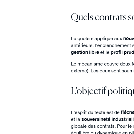
Quels contrats s
Le quota s'applique aux
nouv
antérieurs, l'enclenchement s
gestion libre
et le
profil pru
Le mécanisme couvre deux fo
externe). Les deux sont soum
L'objectif politiq
L'esprit du texte est de
fléch
et la
souveraineté industriel
globale des contrats. Pour le 
équilibré ou dynamique en pi