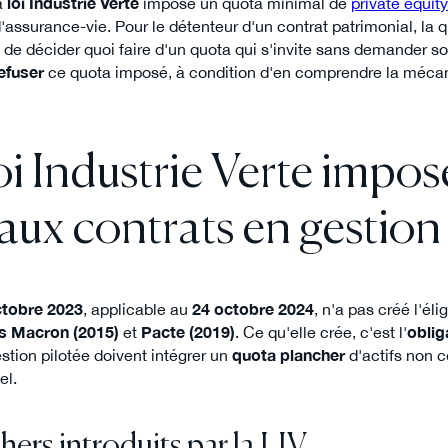
la
loi Industrie Verte
impose un quota minimal de
private equit
'assurance-vie. Pour le détenteur d'un contrat patrimonial, la 
 de décider quoi faire d'un quota qui s'invite sans demander son
efuser
ce quota imposé, à condition d'en comprendre la mécaniq
oi Industrie Verte impos
aux contrats en gestion 
ctobre 2023
, applicable au
24 octobre 2024
, n'a pas créé l'éli
is Macron (2015)
et
Pacte (2019)
. Ce qu'elle crée, c'est l'
oblig
estion pilotée doivent intégrer un
quota plancher
d'actifs non c
el.
ers introduits par la LIV