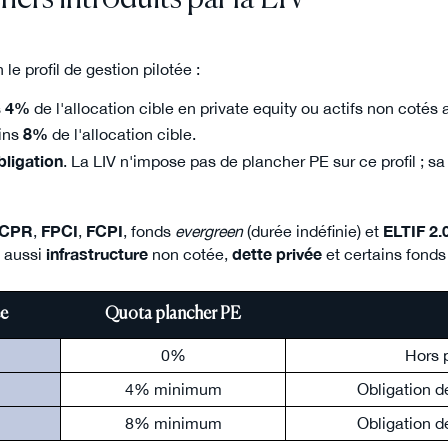
 le profil de gestion pilotée :
s
4%
de l'allocation cible en private equity ou actifs non cotés 
ins
8%
de l'allocation cible.
bligation
. La LIV n'impose pas de plancher PE sur ce profil ; s
FCPR
,
FPCI
,
FCPI
, fonds
evergreen
(durée indéfinie) et
ELTIF 2.
e aussi
infrastructure
non cotée,
dette privée
et certains fonds
ée
Quota plancher PE
0%
Hors 
4% minimum
Obligation d
8% minimum
Obligation d