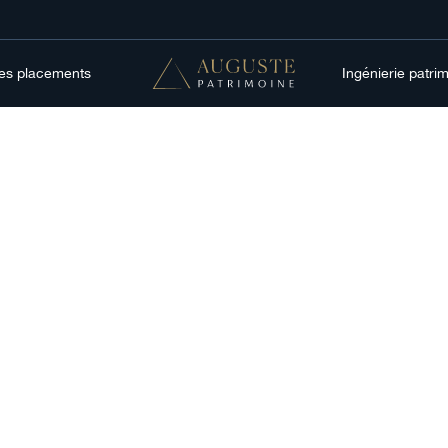
res placements
Ingénierie patri
Gestion patrimoniale
ate equity en assur
: ce que la loi Indu
erte change en 20