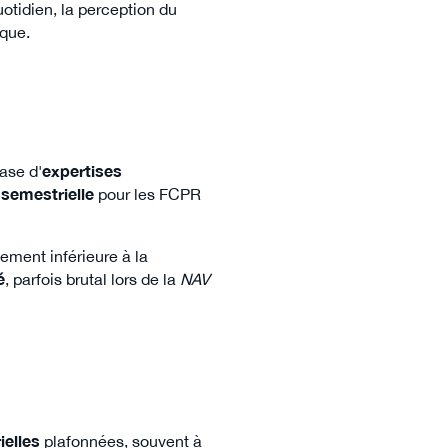
uotidien, la perception du
ique.
base d'
expertises
,
semestrielle
pour les FCPR
ment inférieure à la
é
, parfois brutal lors de la
NAV
ielles
plafonnées, souvent à