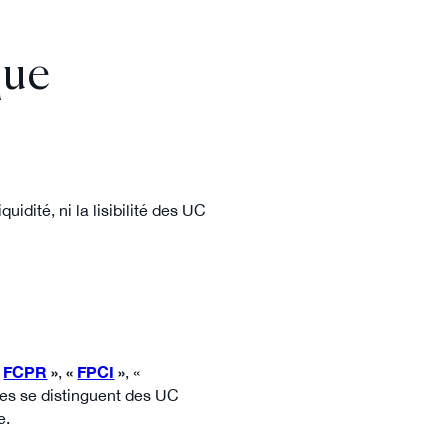
que
quidité, ni la lisibilité des UC
«
FCPR
»
,
«
FPCI
»
, «
nes se distinguent des UC
e.