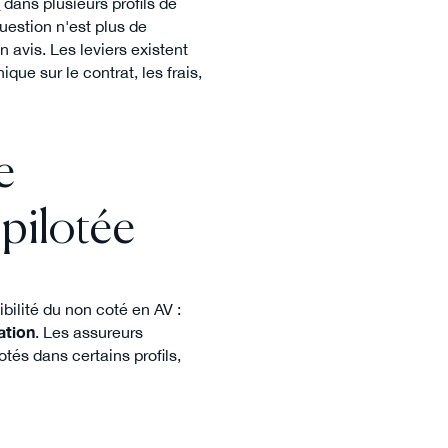
y
dans plusieurs profils de
question n'est plus de
 avis. Les leviers existent
ue sur le contrat, les frais,
e
pilotée
gibilité du non coté en AV :
ation
. Les assureurs
otés dans certains profils,