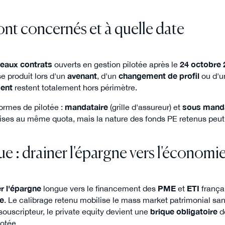
ont concernés et à quelle date
eaux contrats
ouverts en gestion pilotée après le
24 octobre 
e produit lors d'un
avenant
, d'un
changement de profil
ou d'
dent
restent totalement hors périmètre.
rmes de pilotée :
mandataire
(grille d'assureur) et
sous mand
ises au même quota, mais la nature des fonds PE retenus peut v
ue : drainer l'épargne vers l'économie
er l'épargne
longue vers le financement des
PME
et
ETI
frança
le
. Le calibrage retenu mobilise le mass market patrimonial sans
souscripteur, le private equity devient une
brique obligatoire
dè
lotée.