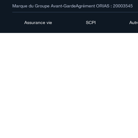
Marque du Groupe Avant-Garde
Agrément ORIAS : 20003545
Assurance vie
SCPI
Aut
Priv
vie 
V