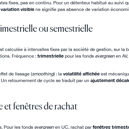
ates fixes, pas en continu. Pour un détenteur habitué au suivi q
variation visible
ne signifie pas absence de variation économ
rimestrielle ou semestrielle
t calculée à intervalles fixes par la société de gestion, sur la 
tions. Fréquence :
trimestrielle
pour les fonds
evergreen
en AV
fet de lissage (
smoothing
) : la
volatilité affichée
est mécanique
. Un retournement de cycle se traduit par un
ajustement décal
le et fenêtres de rachat
es. Pour les fonds
evergreen
en UC, rachat par
fenêtres trimestr