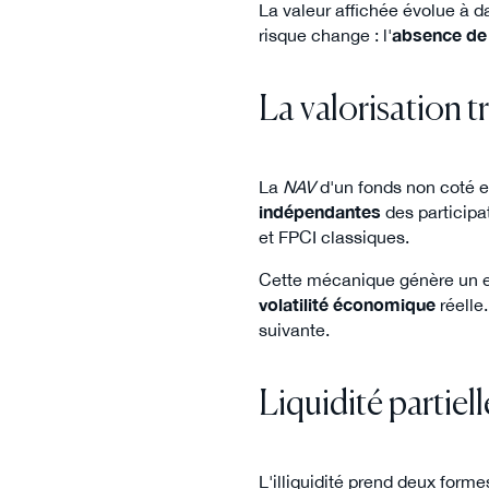
La valeur affichée évolue à d
risque change : l'
absence de 
La valorisation t
La
NAV
d'un fonds non coté es
indépendantes
des participa
et FPCI classiques.
Cette mécanique génère un ef
volatilité économique
réelle
suivante.
Liquidité partiel
L'illiquidité prend deux form