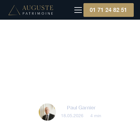
01 71 24 82 51
Épargne
La France emprunte plus
cher : quel impact sur
votre épargne ?
Paul Garnier
18.05.2026
•
4 min