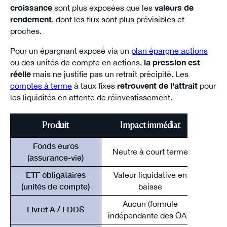
croissance
sont plus exposées que les
valeurs de
rendement
, dont les flux sont plus prévisibles et
proches.
Pour un épargnant exposé via un
plan épargne actions
ou des unités de compte en actions,
la pression est
réelle
mais ne justifie pas un retrait précipité. Les
comptes à terme
à taux fixes
retrouvent de l'attrait
pour
les liquidités en attente de réinvestissement.
Produit
Impact immédiat
Dé
Fonds euros
3
Neutre à court terme
(assurance-vie)
ETF obligataires
Valeur liquidative en
Cour
(unités de compte)
baisse
t
Aucun (formule
Livret A / LDDS
Révi
indépendante des OAT)