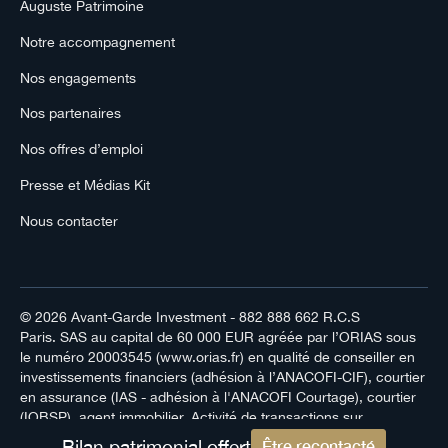
Auguste Patrimoine
Notre accompagnement
Nos engagements
Nos partenaires
Nos offres d’emploi
Presse et Médias Kit
Nous contacter
© 2026
Avant-Garde Investment
- 882 888 662 R.C.S
Paris. SAS au capital de 60 000 EUR agréée par l’ORIAS sous
le numéro 20003545 (www.orias.fr) en qualité de conseiller en
investissements financiers (adhésion à l’ANACOFI-CIF), courtier
en assurance (IAS - adhésion à l'ANACOFI Courtage), courtier
(IOBSP), agent immobilier. Activité de transactions sur
immeubles et fonds de commerce, carte T n°CPI 7501 2024
Bilan patrimonial offert
Être recontacté