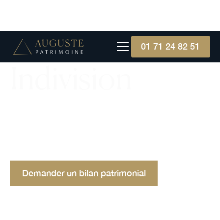
01 71 24 82 51
Indivision
L'indivision est une situation où un bien est
détenu par plusieurs personnes, celle-ci impose
une gestion collective et des décisions
communes.
Demander un bilan patrimonial