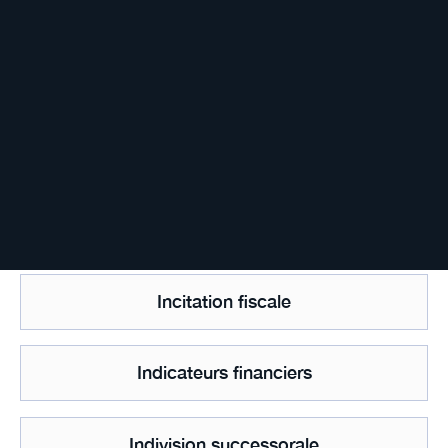
Imposition à la source
Imposition différée
Impôt sur le revenu des personnes physiques
(IRPP)
Incitation fiscale
Indicateurs financiers
Indivision successorale