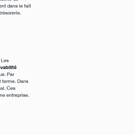
nt dans le fait
trésorerie.
. Les
vabilité
ue. Par
rt terme. Dans
xal. Ces
ne entreprise.