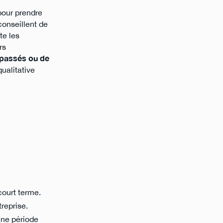
pour prendre
onseillent de
te les
rs
 passés ou de
qualitative
court terme.
treprise.
une période