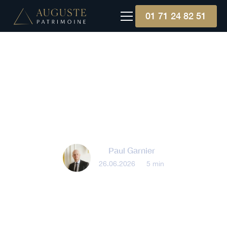
01 71 24 82 51
Épargne
Quand investir en bourse
? Les jours et mois à cibler
Paul Garnier
26.06.2026
•
5 min