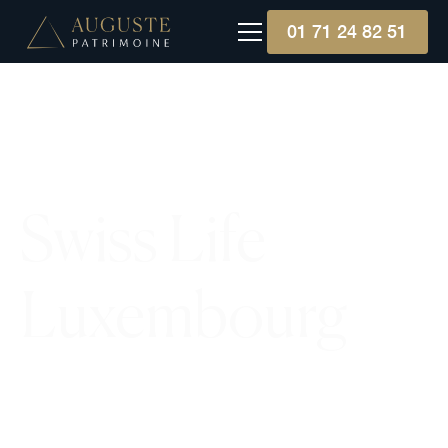
01 71 24 82 51
Swiss Life
Luxembourg
Swiss Life Luxembourg propose une solution
d'assurance vie universelle variable, flexible et
adaptée aux besoins des clients européens