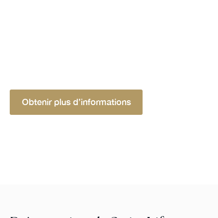
fortunés. Cette solution, axée sur la gestion du
patrimoine et la planification successorale, offre
une couverture décès avantageuse, une flexibilité
d'investissement et un accompagnement
personnalisé pour garantir une sécurité financière
optimale aux bénéficiaires.
Obtenir plus d’informations