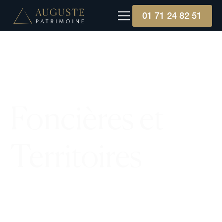
01 71 24 82 51
Foncières et
Territoires
Foncières & Territoires, agréée par l'AMF en 2013,
gère 50 sociétés d'investissement et 1 SCPI, Cap
Foncières & Territoires, axée sur des actifs