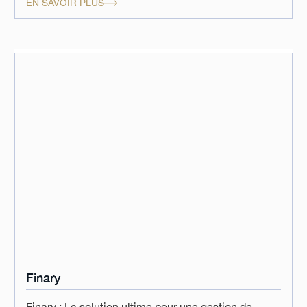
EN SAVOIR PLUS
Finary
Finary : La solution ultime pour une gestion de