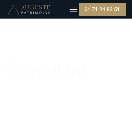
01 71 24 82 51
Consultim
Consultim Groupe, avec 28 ans d'expérience, se
spécialise dans l'offre de solutions
d'investissement et services associés pour
professionnels du patrimoine, basées sur
l'exigence, l'indépendance et l'accompagnement.