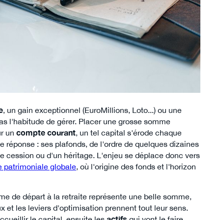
e
, un gain exceptionnel (EuroMillions, Loto...) ou une
pas l'habitude de gérer. Placer une grosse somme
ur un
compte courant
, un tel capital s'érode chaque
e réponse : ses plafonds, de l'ordre de quelques dizaines
 cession ou d'un héritage. L'enjeu se déplace donc vers
e patrimoniale globale
, où l'origine des fonds et l'horizon
me de départ à la retraite représente une belle somme,
x et les leviers d'optimisation prennent tout leur sens.
ccueillir le capital, ensuite les
actifs
qui vont le faire