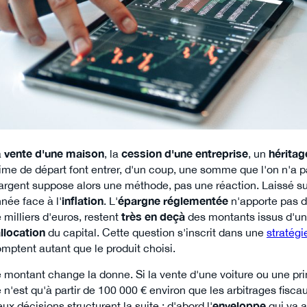
a
vente d'une maison
, la
cession d'une entreprise
, un
héritag
ime de départ font entrer, d'un coup, une somme que l'on n'a 
argent suppose alors une méthode, pas une réaction. Laissé s
née face à l'
inflation
. L'
épargne réglementée
n'apporte pas d
 milliers d'euros, restent
très en deçà
des montants issus d'une
llocation
du capital. Cette question s'inscrit dans une
stratégi
mptent autant que le produit choisi.
 montant change la donne. Si la vente d'une voiture ou une pri
 n'est qu'à partir de 100 000 € environ que les arbitrages fiscau
ux décisions structurent la suite : d'abord l'
enveloppe
qui va a