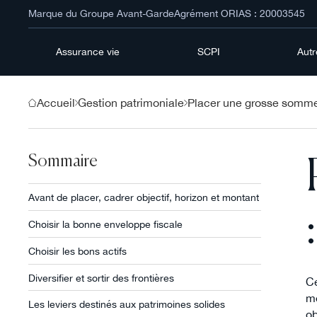
Marque du Groupe Avant-Garde
Agrément ORIAS : 20003545
Assurance vie
SCPI
Aut
Accueil
Gestion patrimoniale
Placer une grosse somme
Sommaire
Avant de placer, cadrer objectif, horizon et montant
Choisir la bonne enveloppe fiscale
Choisir les bons actifs
Diversifier et sortir des frontières
Ce
mé
Les leviers destinés aux patrimoines solides
ob