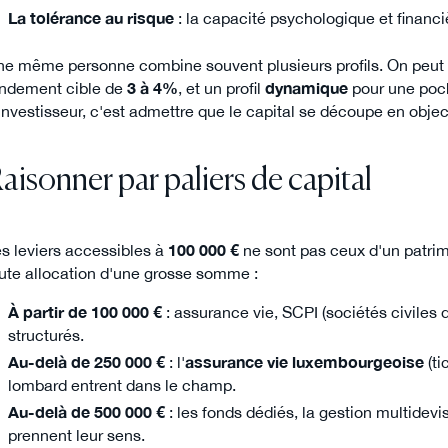
La tolérance au risque
: la capacité psychologique et financi
e même personne combine souvent plusieurs profils. On peut v
ndement cible de
3 à 4%
, et un profil
dynamique
pour une poch
investisseur, c'est admettre que le capital se découpe en object
aisonner par paliers de capital
s leviers accessibles à
100 000 €
ne sont pas ceux d'un patri
ute allocation d'une grosse somme :
À partir de 100 000 €
: assurance vie, SCPI (sociétés civiles 
structurés.
Au-delà de 250 000 €
: l'
assurance vie luxembourgeoise
(ti
lombard entrent dans le champ.
Au-delà de 500 000 €
: les fonds dédiés, la gestion multidev
prennent leur sens.