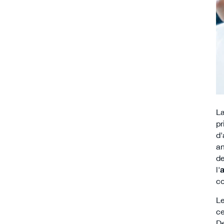
L
pr
d'
an
de
l'
a
co
Le
ce
De