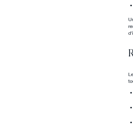
Un
re
d'
R
Le
to