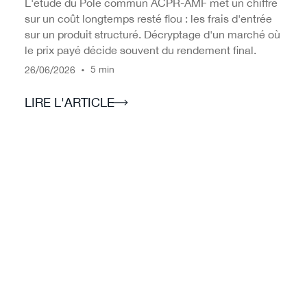
L'étude du Pôle commun ACPR-AMF met un chiffre
sur un coût longtemps resté flou : les frais d'entrée
sur un produit structuré. Décryptage d'un marché où
le prix payé décide souvent du rendement final.
/
/
•
5 min
26
06
2026
LIRE L'ARTICLE