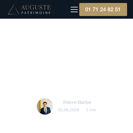
01 71 24 82 51
Produit structuré
Produits structurés à
capital non garanti : faut-il
investir ?
Pierre Barbe
05.06.2026
•
5 min