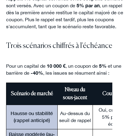
sont versés. Avec un coupon de
5% par an
, un rappel
dès la première année restitue le capital majoré de ce
coupon. Plus le rappel est tardif, plus les coupons
s'accumulent, tant que le scénario reste favorable.
Trois scénarios chiffrés à l'échéance
Pour un capital de
10 000 €
, un coupon de
5%
et une
barrière de
-40%
, les issues se résument ainsi :
Niveau du
Scénario de marché
Coupon versé
sous-jacent
Oui, cumulés (ex
Hausse ou stabilité
Au-dessus du
5% par année
(rappel anticipé)
seuil de rappel
écoulée)
Baisse modérée (au-