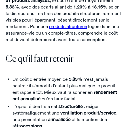
51 produits analysés
, le coût d'entrée moyen atteint
5.83%
, avec des écarts allant de
1.20% à 13.16%
selon
le distributeur. Les frais des produits structurés, rarement
visibles pour l'épargnant, pèsent directement sur le
rendement. Pour ces
produits structurés
logés dans une
assurance-vie ou un compte-titres, comprendre le coût
réel devient déterminant avant toute souscription.
Ce qu'il faut retenir
Un coût d'entrée moyen de
5.83%
n'est jamais
neutre : il s'amortit d'autant plus mal que le produit
est rappelé tôt. Mieux vaut raisonner en
rendement
net annualisé
qu'en taux facial.
L'opacité des frais est
structurelle
: exiger
systématiquement une
ventilation produit/service
,
une présentation
annualisée
et la mention des
rétrocessions
.