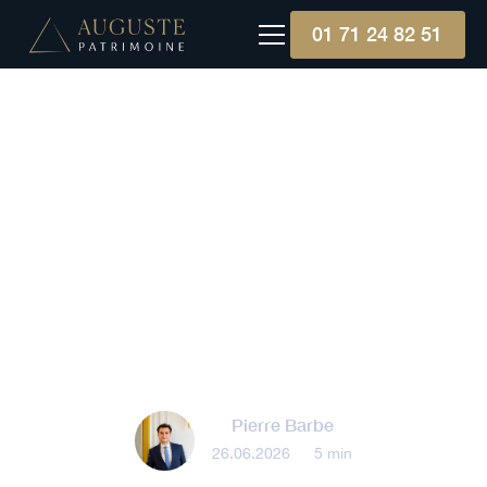
01 71 24 82 51
Produit structuré
Frais des produits
structurés : ce que révèle
l'étude de l'ACPR et de
l'AMF
Pierre Barbe
26.06.2026
•
5 min