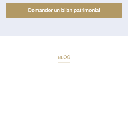
Demander un bilan patrimonial
BLOG
Restez informé des prochaines
actualités
Toute l’actualité patrimoniale dans votre boite mail, une
fois par mois : recevez des articles détaillés sur les
stratégies de gestion patrimoniale adaptées à votre
profil, des conseils pratiques pour optimiser la fiscalité
en exploitant au mieux les niches fiscales et les