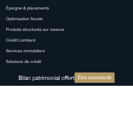
Épargne & placements
Optimisation fiscale
Produits structurés sur mesure
Crédit Lombard
Services immobiliers
Solutions de crédit
Bilan patrimonial offert
Être recontacté
GROUPE
Auguste Patrimoine
Notre accompagnement
Nos engagements
Nos partenaires