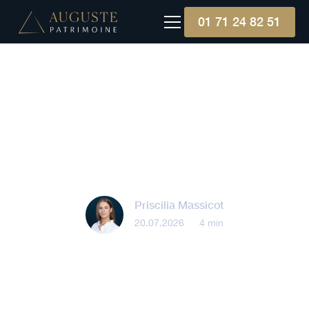
01 71 24 82 51
Épargne
Les pour et contre de
l'épargne salariale
Priscilia Massicot
20.07.2026
•
4 min