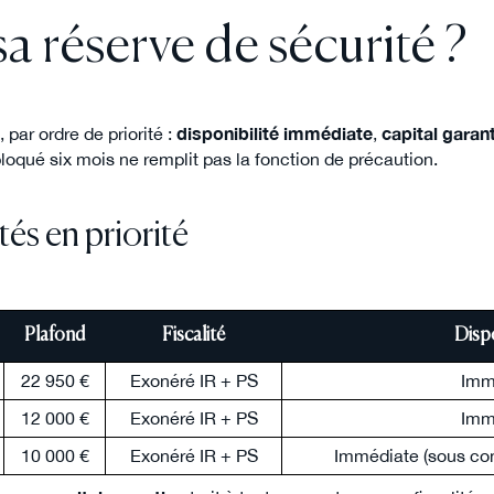
a réserve de sécurité ?
, par ordre de priorité :
disponibilité immédiate
,
capital garant
oqué six mois ne remplit pas la fonction de précaution.
és en priorité
Plafond
Fiscalité
Dispo
22 950 €
Exonéré IR + PS
Imm
12 000 €
Exonéré IR + PS
Imm
10 000 €
Exonéré IR + PS
Immédiate (sous con