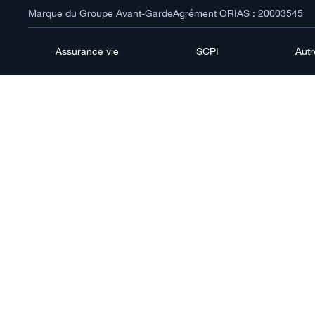
Marque du Groupe Avant-Garde
Agrément ORIAS : 20003545
Assurance vie
SCPI
Aut
Épar
bonn