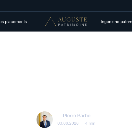
res placements
Ingénierie patri
Épargne
gne de précaution 
es pratiques à ad
Pierre Barbe
03.08.2026
•
4 min