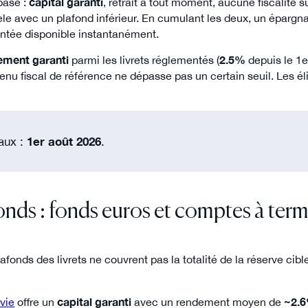
 base :
capital garanti
, retrait à tout moment, aucune fiscalité s
e avec un plafond inférieur. En cumulant les deux, un épargn
ntée disponible instantanément.
ement garanti
parmi les livrets réglementés (
2.5%
depuis le 1e
enu fiscal de référence ne dépasse pas un certain seuil. Les élig
taux :
1er août 2026
.
onds : fonds euros et comptes à ter
lafonds des livrets ne couvrent pas la totalité de la réserve c
vie
offre un
capital garanti
avec un rendement moyen de
~2.