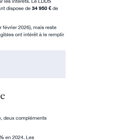
ur les intérêts. Le LDDS
ant dispose de
34 950 €
de
r février 2026), mais reste
ibles ont intérêt à le remplir
me
ible, deux compléments
6%
en 2024. Les