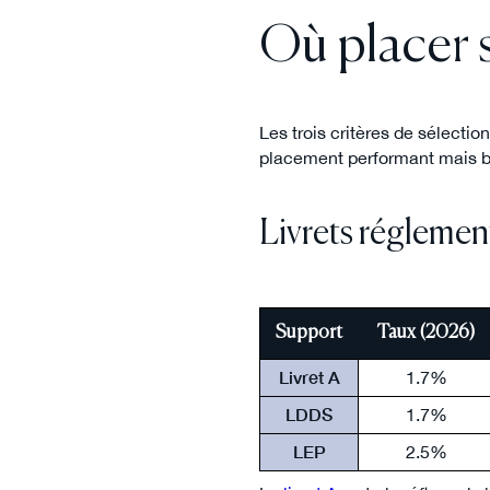
Où placer s
Les trois critères de sélection
placement performant mais bl
Livrets réglement
Support
Taux (2026)
Livret A
1.7%
LDDS
1.7%
LEP
2.5%