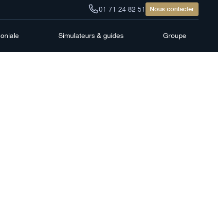
01 71 24 82 51
Nous contacter
moniale
Simulateurs & guides
Groupe
: les
opter