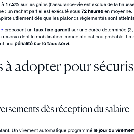
t à
17.2%
sur les gains (l'assurance-vie est exclue de la haus
ne : un rachat partiel est exécuté sous
72 heures
en moyenne. 
omplète utilement dès que les plafonds réglementés sont atteints
me
proposent un
taux fixe garanti
sur une durée déterminée (3, 
a réserve dont la mobilisation immédiate est peu probable. La co
ent une
pénalité sur le taux servi
.
s à adopter pour sécuris
versements dès réception du salaire
montant. Un virement automatique programmé
le jour du viremen