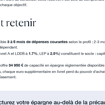
chaque objectif.
t retenir
cible
3 à 6 mois de dépenses courantes
selon le profil : 2-3 m
dépendant.
Livret A et LDDS à
1.7%
, LEP à
2.5%
) constituent le socle : capit
offre
34 950 €
de capacité en épargne réglementée disponible
, chaque euro supplémentaire en livret perd du pouvoir d'achat fa
tissement.
cturez votre épargne au-delà de la préca