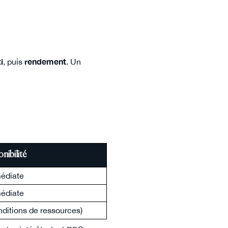
i
, puis
rendement
. Un
nibilité
édiate
édiate
ditions de ressources)