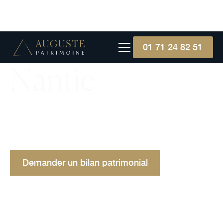
01 71 24 82 51
Nantie
Une "nantie" est une personne riche et aisée,
souvent influente économiquement et
socialement, mais pas à l'abri des défis financiers.
Demander un bilan patrimonial