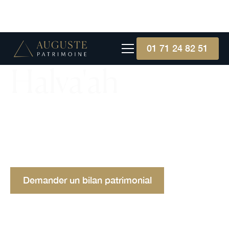
01 71 24 82 51
Halva'ah
Découvrez l'Halva'ah, le prêt sans intérêt
conforme aux lois juives, consistant à prêter de
l'argent ou des biens sans percevoir d'intérêts en
retour.
Demander un bilan patrimonial