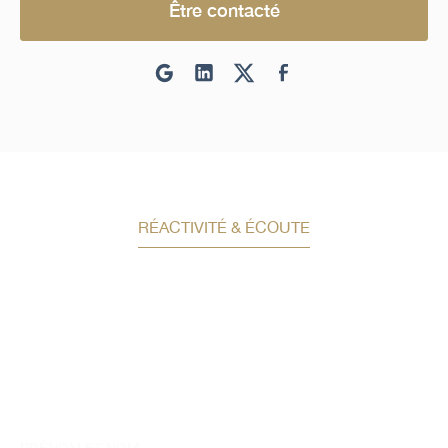
Être contacté
RÉACTIVITÉ & ÉCOUTE
Demandez un conseil en
investissement
Un conseiller spécialisé
vous contactera
dans les meilleurs délais afin d’échanger.