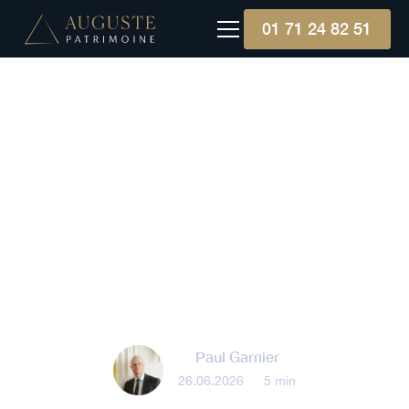
01 71 24 82 51
Épargne
PER bancaire ou
assurantiel : quel format
choisir pour préparer
votre retraite ?
Paul Garnier
26.06.2026
•
5 min