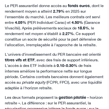
Le PER assurantiel donne accès au
fonds euros
, dont le
rendement moyen a atteint
2.79%
en 2025 sur
l'ensemble du marché. Les meilleurs contrats ont servi
entre
4.05%
(PER Individuel Carac) et
4.50%
(Garance
Vivacité). Après prélèvements sociaux de
18.6%
, le
rendement net moyen s'établit à
2.27%
. Ce support
constitue un socle de sécurité pour la part défensive de
l'allocation, irremplaçable à l'approche de la retraite.
L'univers d'investissement du PER bancaire est orienté
titres vifs et ETF
, avec des frais de support inférieurs.
L'accès à des ETF indiciels à
0.10-0.30%
de frais
internes améliore la performance nette sur longue
période. Certains contrats bancaires donnent également
accès au
private equity
(FCPR, FPCI), avec une liquidité
adaptée à l'horizon retraite.
Les deux formats proposent la
gestion pilotée
« horizon
retraite ». La différence : sur le PER assurantiel, la
sécurisation progressive intègre le fonds euros ; sur le