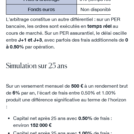
Fonds euros
Non disponible
0 à 0
L'arbitrage constitue un autre différentiel : sur un PER
bancaire, les ordres sont exécutés en
temps réel
au
cours de marché. Sur un PER assurantiel, le délai oscille
entre
J+1 et J+3
, avec parfois des frais additionnels de
0
à 0.50%
par opération.
Simulation sur 25 ans
Sur un versement mensuel de
500 €
à un rendement brut
de
6%
par an, l'écart de frais entre 0.50% et 1.00%
produit une différence significative au terme de l'horizon
:
Capital net après 25 ans avec
0.50%
de frais :
environ
152 000 €
Capital net après 25 ans avec
1.00%
de frais :