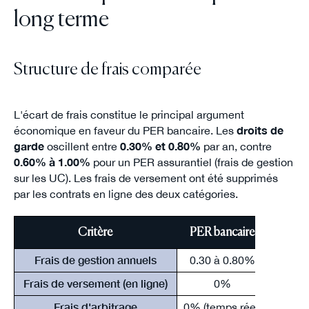
long terme
Structure de frais comparée
L'écart de frais constitue le principal argument
économique en faveur du PER bancaire. Les
droits de
garde
oscillent entre
0.30% et 0.80%
par an, contre
0.60% à 1.00%
pour un PER assurantiel (frais de gestion
sur les UC). Les frais de versement ont été supprimés
par les contrats en ligne des deux catégories.
Critère
PER bancaire
Frais de gestion annuels
0.30 à 0.80%
Frais de versement (en ligne)
0%
Frais d'arbitrage
0% (temps réel)
0 à