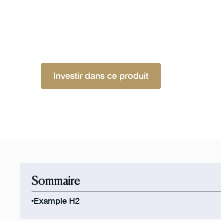
pour la gestion à court terme des liquidités 
ou d'un investisseur, offrant généralement un
risque et une bonne liquidité, comme les com
fonds du marché monétaire ou les certificats
Investir dans ce produit
Sommaire
Example H2