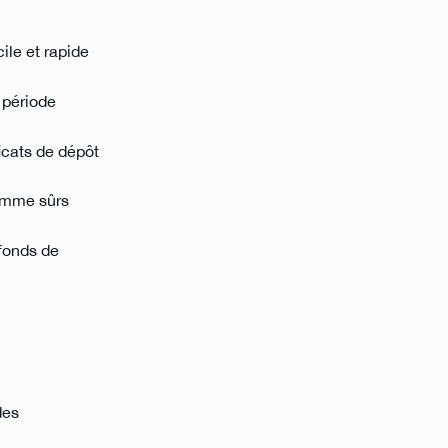
ile et rapide
 période
icats de dépôt
omme sûrs
 fonds de
des