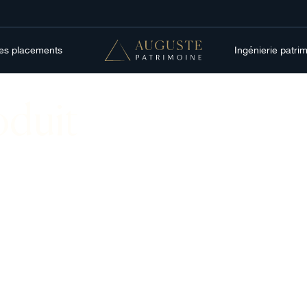
res placements
Ingénierie patri
oduit
nancier conçu