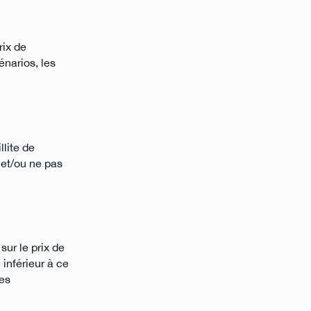
rix de
énarios, les
llite de
 et/ou ne pas
sur le prix de
 inférieur à ce
les