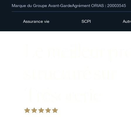
Marque du Groupe Avant-Garde
Agrément ORIAS : 20003545
Assurance vie
SCPI
Aut
Le meilleur pr
structuré sur
Trésorerie
Un produit de trésorerie est un instrument fi