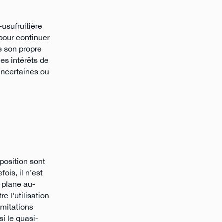
usufruitière
 pour continuer
e son propre
es intérêts de
 incertaines ou
mposition sont
ois, il n’est
i plane au-
e l'utilisation
imitations
si le quasi-