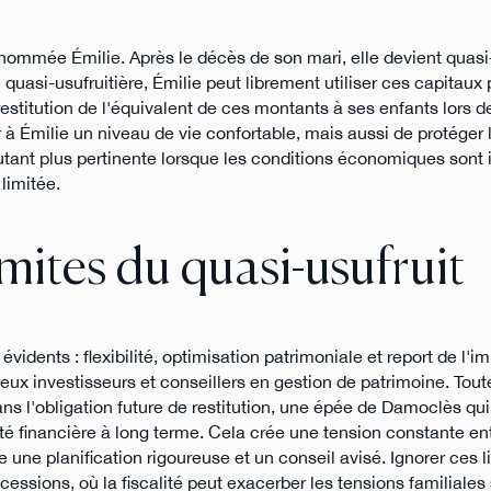
 nommée Émilie. Après le décès de son mari, elle devient quasi-
quasi-usufruitière, Émilie peut librement utiliser ces capitaux
restitution de l'équivalent de ces montants à ses enfants lors d
Émilie un niveau de vie confortable, mais aussi de protéger l
’autant plus pertinente lorsque les conditions économiques sont
limitée.
imites du quasi-usufruit
évidents : flexibilité, optimisation patrimoniale et report de l'i
x investisseurs et conseillers en gestion de patrimoine. Toutef
ans l'obligation future de restitution, une épée de Damoclès qu
rté financière à long terme. Cela crée une tension constante entr
e une planification rigoureuse et un conseil avisé. Ignorer ces l
ccessions, où la fiscalité peut exacerber les tensions familiales 