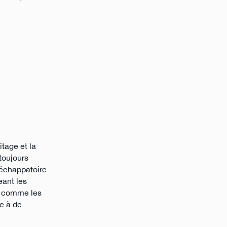
itage et la
 toujours
e échappatoire
eant les
s, comme les
ce à de