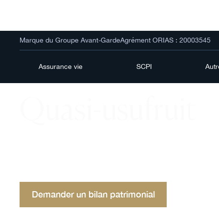
Marque du Groupe Avant-Garde
Agrément ORIAS : 20003545
Assurance vie
SCPI
Aut
Quasi-usufruit
Le quasi-usufruit, hybride entre usufruit et proprié
des enjeux fiscaux et patrimoniaux essentiels pou
succession optimisée.
Demander un bilan patrimonial