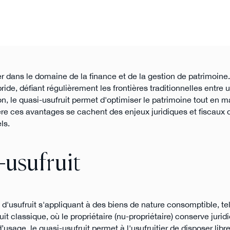
er dans le domaine de la finance et de la gestion de patrimoine.
ybride, défiant régulièrement les frontières traditionnelles entre u
ion, le quasi-usufruit permet d'optimiser le patrimoine tout en 
re ces avantages se cachent des enjeux juridiques et fiscaux q
ls.
usufruit
d'usufruit s'appliquant à des biens de nature consomptible, te
uit classique, où le propriétaire (nu-propriétaire) conserve juri
 d’usage, le quasi-usufruit permet à l'usufruitier de disposer li