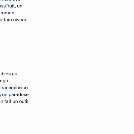
sufruit, un
otamment
ertain niveau
tibles au
tage
a transmission
e, un paradoxe
 fait un outil