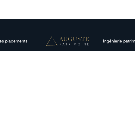
res placements
Ingénierie patri
té, révèle
r une