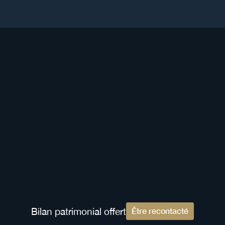
Nos autres guides en gestion
patrimoniale
Investir à l'international, préparer sa retraite,
optimiser sa transmission... À chaque objectif sa
réponse.
Gestion patrimoniale
Bilan patrimonial offert
Être recontacté
Comment ouvrir un compte en Suisse