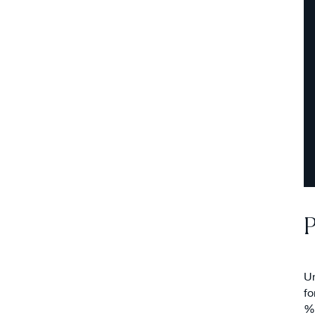
P
Un
fo
%.