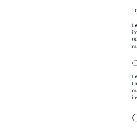
P
Le
im
00
ma
C
Le
li
ma
in
C