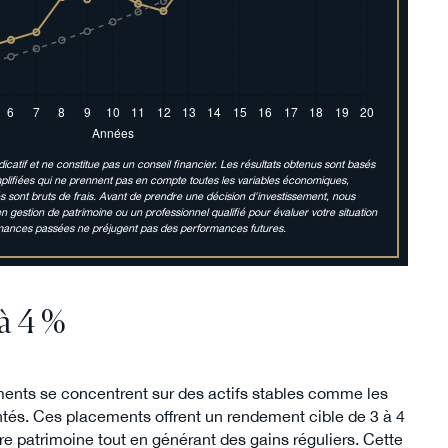
dicatif et ne constitue pas un conseil financier. Les résultats obtenus sont basés
implifiées qui ne prennent pas en compte toutes les variables économiques,
s sont bruts de frais. Avant de prendre une décision d'investissement, nous
gestion de patrimoine ou un professionnel qualifié pour évaluer votre situation
formances passées ne préjugent pas des performances futures.
 à 4 %
ssements se concentrent sur des actifs stables comme les
entés. Ces placements offrent un rendement cible de 3 à 4
e patrimoine tout en générant des gains réguliers. Cette