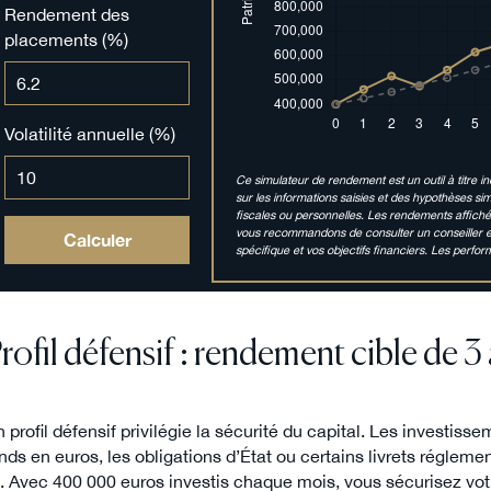
Rendement des
placements (%)
Volatilité annuelle (%)
Ce simulateur de rendement est un outil à titre in
sur les informations saisies et des hypothèses s
fiscales ou personnelles. Les rendements affiché
vous recommandons de consulter un conseiller en 
Calculer
spécifique et vos objectifs financiers. Les per
rofil défensif : rendement cible de 3
 profil défensif privilégie la sécurité du capital. Les investi
nds en euros, les obligations d’État ou certains livrets réglem
 Avec 400 000 euros investis chaque mois, vous sécurisez votr