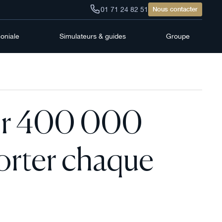
01 71 24 82 51
Nous contacter
moniale
Simulateurs & guides
Groupe
tir 400 000
porter chaque