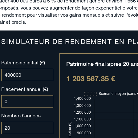
acer 400 000 euros à 5 % de rendement génère environ 1 666 eu
mposés, vous pouvez augmenter de façon exponentielle votre p
 rendement pour visualiser vos gains mensuels et suivre l'évol
air et précis.
SIMULATEUR DE RENDEMENT EN PL
Patrimoine initial (€)
Patrimoine final après
20
an
1 203 567.35 €
Placement annuel (€)
Nombre d'années