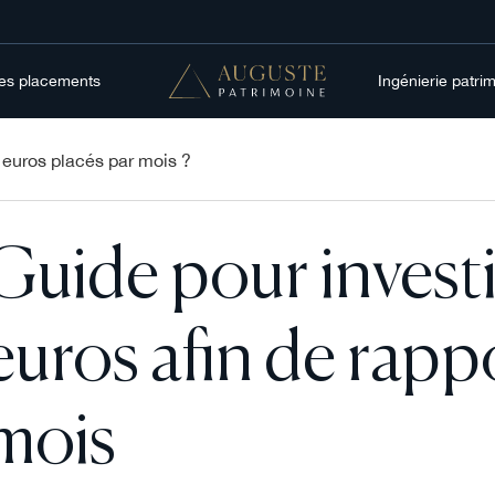
res placements
Ingénierie patri
euros placés par mois ?
Guide pour inves
euros afin de rap
mois