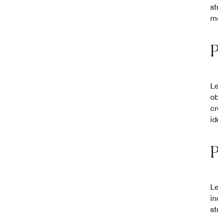
st
m
P
Le
ob
cr
id
P
Le
in
st