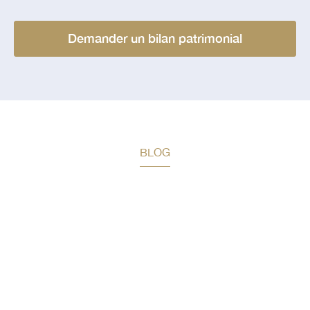
Demander un bilan patrimonial
BLOG
Restez informé des prochaines
actualités
Toute l’actualité patrimoniale dans votre boite mail, une
fois par mois : recevez des articles détaillés sur les
stratégies de gestion patrimoniale adaptées à votre
profil, des conseils pratiques pour optimiser la fiscalité