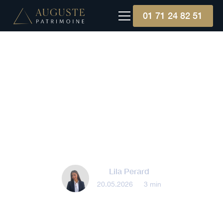
01 71 24 82 51
Gestion patrimoniale
Qu'est-ce qu'une
Transmission Universelle
du Patrimoine (TUP) ?
Lila Perard
20.05.2026
•
3 min