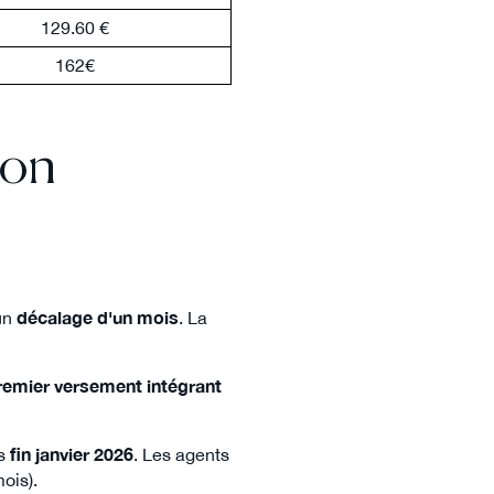
129.60 €
162€
ion
 un
décalage d'un mois
. La
remier versement intégrant
ès
fin janvier 2026
. Les agents
ois).