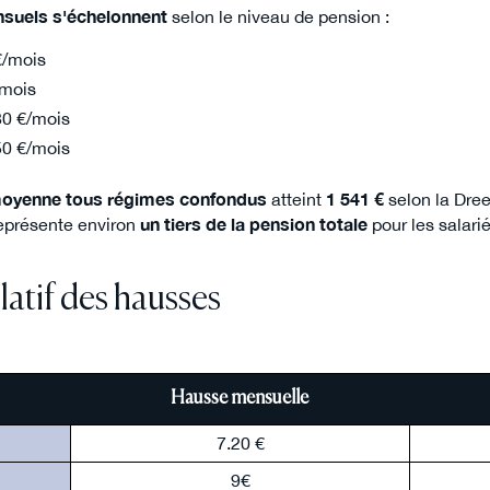
suels s'échelonnent
selon le niveau de pension :
€/mois
/mois
80 €/mois
50 €/mois
 moyenne tous régimes confondus
atteint
1 541 €
selon la Drees
représente environ
un tiers de la pension totale
pour les salarié
latif des hausses
Hausse mensuelle
7.20 €
9€