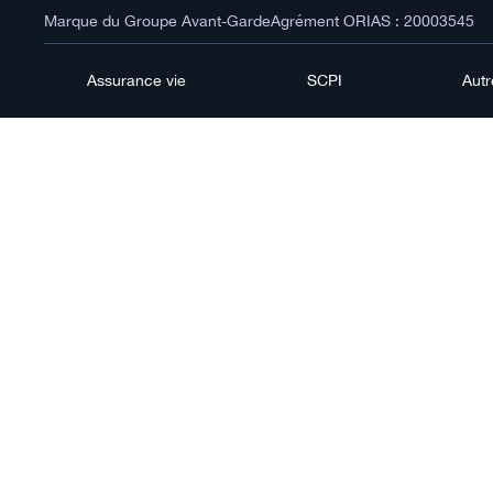
Marque du Groupe Avant-Garde
Agrément ORIAS : 20003545
Assurance vie
SCPI
Aut
Reva