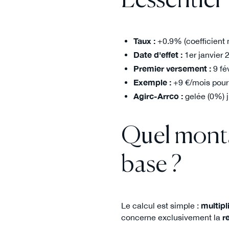
L'essentiel
Taux :
+0.9% (coefficient m
Date d'effet :
1er janvier 
Premier versement :
9 fé
Exemple :
+9 €/mois pour
Agirc-Arrco :
gelée (0%) 
Quel monta
base ?
Le calcul est simple :
multipl
concerne exclusivement la
r