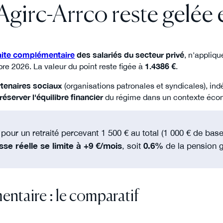
'Agirc-Arrco reste gelée
aite complémentaire
des salariés du secteur privé
, n'appliq
re 2026. La valeur du point reste figée à
1.4386 €
.
rtenaires sociaux
(organisations patronales et syndicales), in
réserver l'équilibre financier
du régime dans un contexte écon
 pour un retraité percevant 1 500 € au total (1 000 € de bas
se réelle se limite à +9 €/mois
, soit
0.6%
de la pension g
ntaire : le comparatif