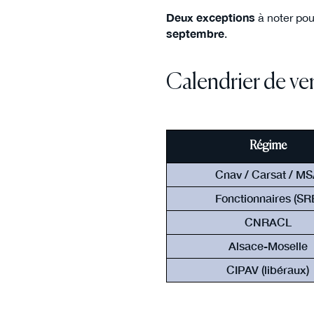
Deux exceptions
à noter pou
septembre
.
Calendrier de v
Régime
Cnav / Carsat / M
Fonctionnaires (SR
CNRACL
Alsace-Moselle
CIPAV (libéraux)