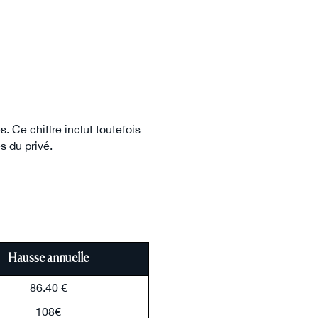
. Ce chiffre inclut toutefois
s du privé.
Hausse annuelle
86.40 €
108€