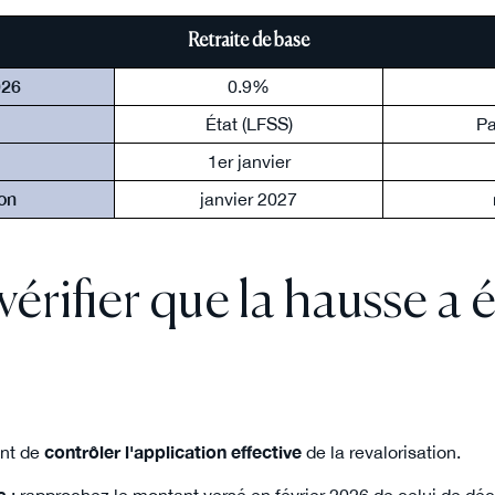
Retraite de base
026
0.9%
État (LFSS)
Pa
1er janvier
on
janvier 2027
rifier que la hausse a é
ent de
contrôler l'application effective
de la revalorisation.
s
: rapprochez le montant versé en février 2026 de celui de dé