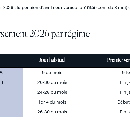
r 2026 : la pension d'avril sera versée le
7 mai
(pont du 8 mai) e
ersement 2026 par régime
Jour habituel
Premier ve
SA
9 du mois
9 f
E)
26-30 du mois
Fin 
24-28 du mois
Fin 
1er-4 du mois
Début 
26-30 du mois
Fin 