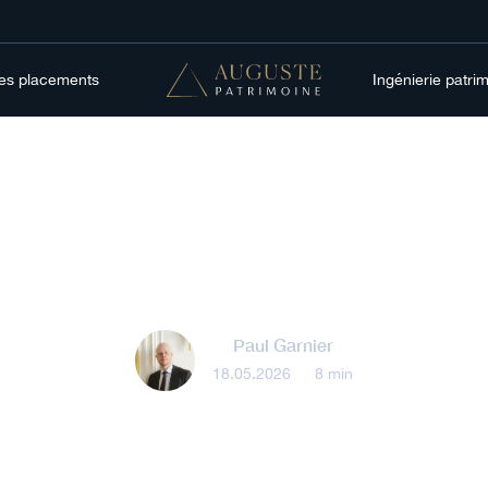
res placements
Ingénierie patri
Gestion patrimoniale
lorisation des retr
Paul Garnier
18.05.2026
•
8 min