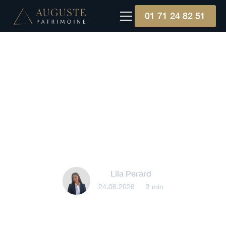
01 71 24 82 51
Gestion patrimoniale
Investir dans une SCPI :
discussion avec Baptiste
Camerini
Lila Perard
24.06.2026
•
3 min