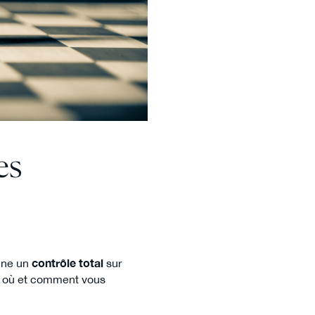
es
onne un
contrôle total
sur
ent où et comment vous