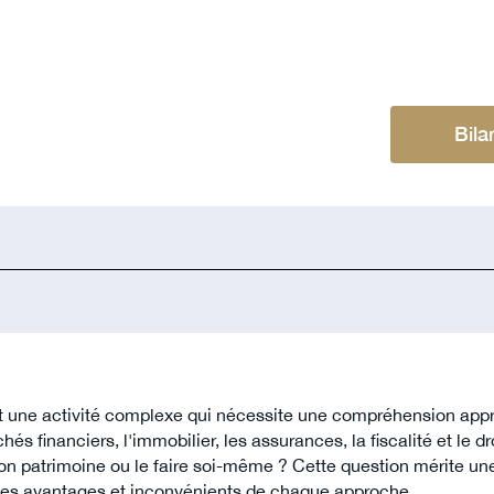
Bila
t une activité complexe qui nécessite une compréhension appr
 financiers, l'immobilier, les assurances, la fiscalité et le droi
on patrimoine ou le faire soi-même ? Cette question mérite un
s les avantages et inconvénients de chaque approche.