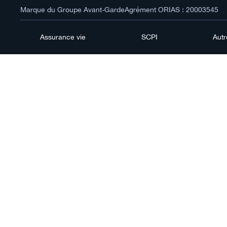
Marque du Groupe Avant-Garde
Agrément ORIAS : 20003545
Assurance vie
SCPI
Aut
C