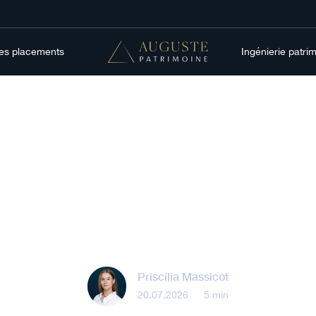
res placements
Ingénierie patri
Gestion patrimoniale
omment gérer s
patrimoine ?
Priscilia Massicot
20.07.2026
•
5 min