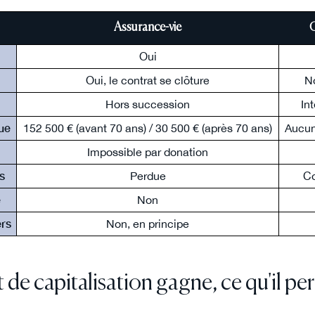
Assurance-vie
C
Oui
Oui, le contrat se clôture
No
Hors succession
In
ue
152 500 € (avant 70 ans) / 30 500 € (après 70 ans)
Aucun
Impossible par donation
s
Perdue
Co
é
Non
ers
Non, en principe
 de capitalisation gagne, ce qu'il pe