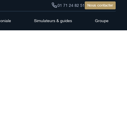
01 71 24 82 51
Nous contacter
moniale
Simulateurs & guides
Groupe
ion :
ce-vie