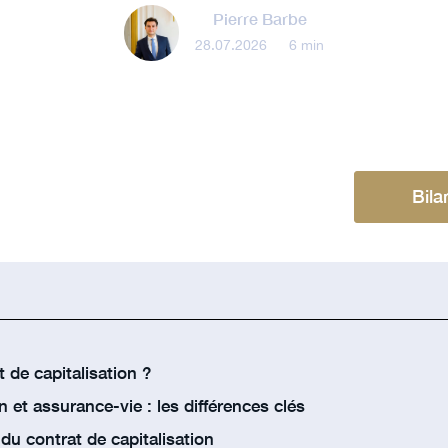
Pierre Barbe
28.07.2026
•
6 min
Bila
 de capitalisation ?
n et assurance-vie : les différences clés
 du contrat de capitalisation