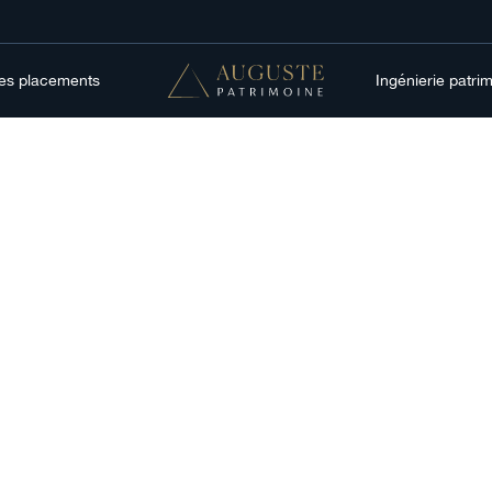
res placements
Ingénierie patri
Épargne
rat de capitalisat
ernative à l'assuran
pour transmettre