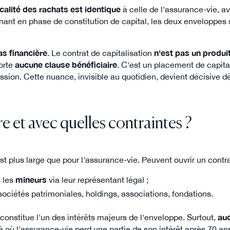
scalité des rachats est identique
à celle de l'assurance-vie, 
gnant en phase de constitution de capital, les deux enveloppe
as financière
. Le contrat de capitalisation
n'est pas un produi
orte
aucune clause bénéficiaire
. C'est un placement de capita
ion. Cette nuance, invisible au quotidien, devient décisive dès
e et avec quelles contraintes ?
t plus large que pour l'assurance-vie. Peuvent ouvrir un contrat
s les
mineurs
via leur représentant légal ;
sociétés patrimoniales, holdings, associations, fondations.
constitue l'un des intérêts majeurs de l'enveloppe. Surtout,
auc
là où l'assurance-vie perd une partie de son intérêt après 70 an