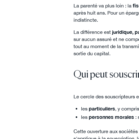
La parenté va plus loin : la
fi
après huit ans. Pour un épar
indistincte.
La différence est
juridique, p
sur aucun assuré et ne comp
tout au moment de la transmiss
sortie du capital.
Qui peut souscrir
Le cercle des souscripteurs es
les
particuliers
, y compri
les
personnes morales
: 
Cette ouverture aux sociétés 
s'applique à la souscription, 