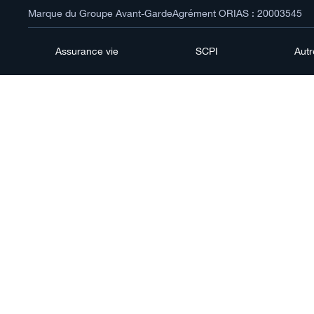
Marque du Groupe Avant-Garde
Agrément ORIAS : 20003545
Assurance vie
SCPI
Aut
Cont
l'alt