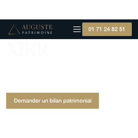
01 71 24 82 51
XIRR
Le XIRR calcule le taux de rendement interne de
flux à dates irrégulières. Idéal pour mesurer la
performance d'un portefeuille. Définition.
Demander un bilan patrimonial