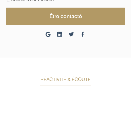
Être contacté
RÉACTIVITÉ & ÉCOUTE
Demandez un conseil en
investissement
Un conseiller spécialisé
vous contactera
dans les meilleurs délais afin d’échanger.