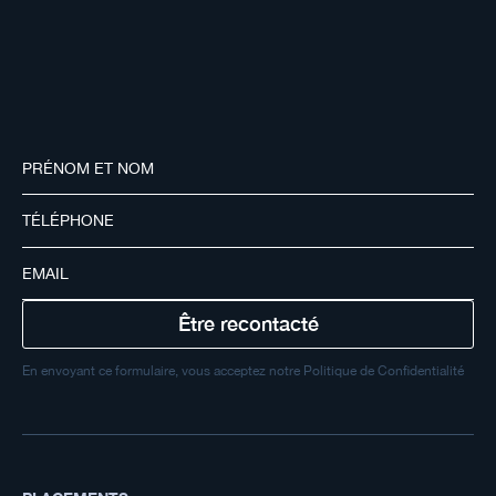
contact@auguste-patrimoine.fr
01 71 24 82 51
43 avenue Hoche 75008 Paris
En envoyant ce formulaire, vous acceptez notre Politique de Confidentialité