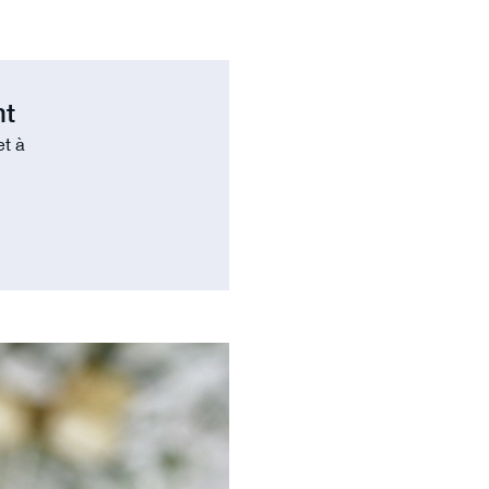
nt
et à