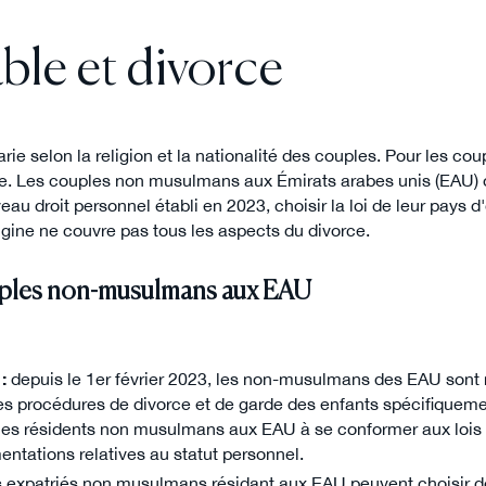
ble et divorce
arie selon la religion et la nationalité des couples. Pour les cou
gine. Les couples non musulmans aux Émirats arabes unis (EAU) 
eau droit personnel établi en 2023, choisir la loi de leur pays d'
igine ne couvre pas tous les aspects du divorce.
uples non-musulmans aux EAU
:
depuis le 1er février 2023, les non-musulmans des EAU sont ré
 les procédures de divorce et de garde des enfants spécifique
e les résidents non musulmans aux EAU à se conformer aux lois 
entations relatives au statut personnel.
s expatriés non musulmans résidant aux EAU peuvent choisir 