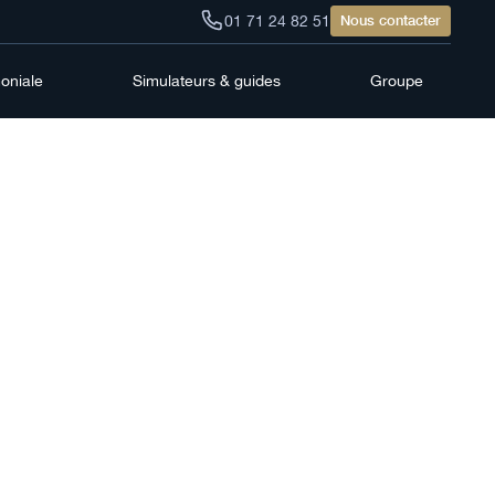
01 71 24 82 51
Nous contacter
moniale
Simulateurs & guides
Groupe
ançais
irats