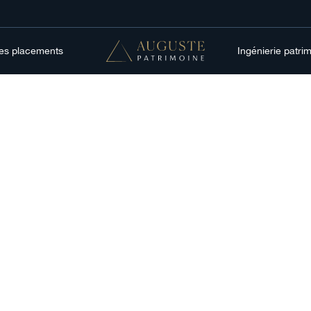
res placements
Ingénierie patri
Gestion patrimoniale
nt un mariage fr
il considéré aux Em
arabes unis ?