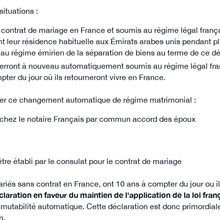
situations :
 contrat de mariage en France et soumis au régime légal fran
nt leur résidence habituelle aux Émirats arabes unis pendant pl
 régime émirien de la séparation de biens au terme de ce dél
rront à nouveau automatiquement soumis au régime légal fra
ter du jour où ils retourneront vivre en France.
parer ce changement automatique de régime matrimonial :
é chez le notaire Français par commun accord des époux
tre établi par le consulat pour le contrat de mariage
iés sans contrat en France, ont 10 ans à compter du jour ou i
claration en faveur du maintien de l'application de la loi fra
 mutabilité automatique. Cette déclaration est donc primordiale
on.