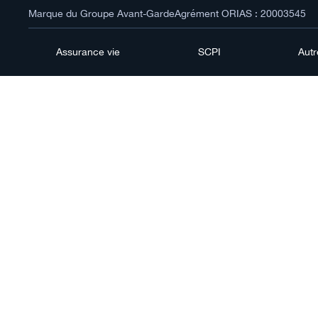
Marque du Groupe Avant-Garde
Agrément ORIAS : 20003545
Assurance vie
SCPI
Aut
Comme
est-