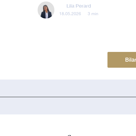
Lila Perard
18.05.2026
•
3 min
Bila