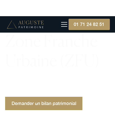
01 71 24 82 51
Zone Franche
Urbaine (ZFU)
Une Zone Franche Urbaine (ZFU) offre des
avantages fiscaux aux entreprises pour stimuler
l'emploi et le développement économique local.
Demander un bilan patrimonial