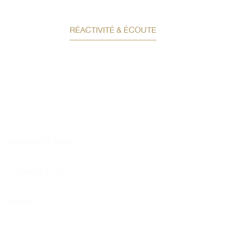
RÉACTIVITÉ & ÉCOUTE
Demandez un conseil en
investissement
Un conseiller spécialisé
vous contactera
dans les meilleurs délais afin d’échanger.