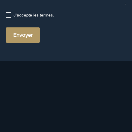
J'accepte les
termes.
Autres définitions
Voir toutes les définitions
Zakat