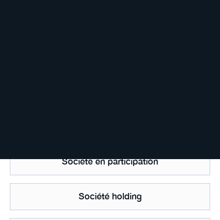
Société de gestion de portefeuille
Société écran
Société en commandite simple
Société en nom collectif
Société en participation
Société holding