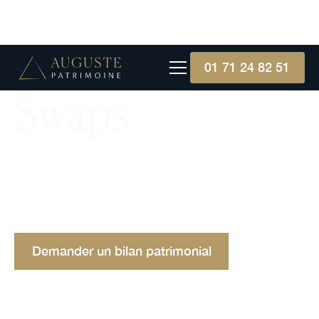
01 71 24 82 51
Swaps
Les swaps en finance : comprendre le
fonctionnement, les types, les avantages, et les
exemples pratiques pour une gestion de risque
efficace.
Demander un bilan patrimonial