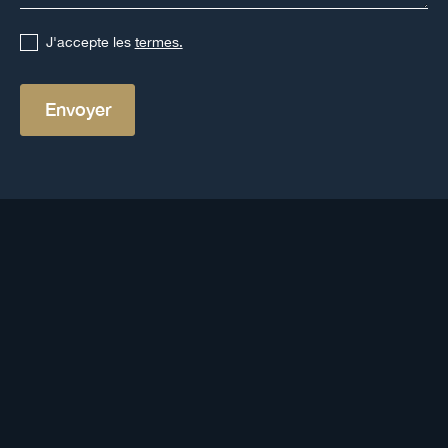
J'accepte les
termes.
Autres définitions
Voir toutes les définitions
Shmita