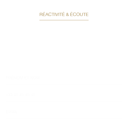
RÉACTIVITÉ & ÉCOUTE
Demandez un conseil en
investissement
Un conseiller spécialisé
vous contactera
dans les meilleurs délais afin d’échanger.