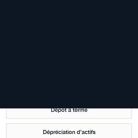
Décote
Déduction fiscale
Déficit foncier
Démembrement de propriété
Dépôt à terme
Dépréciation d’actifs