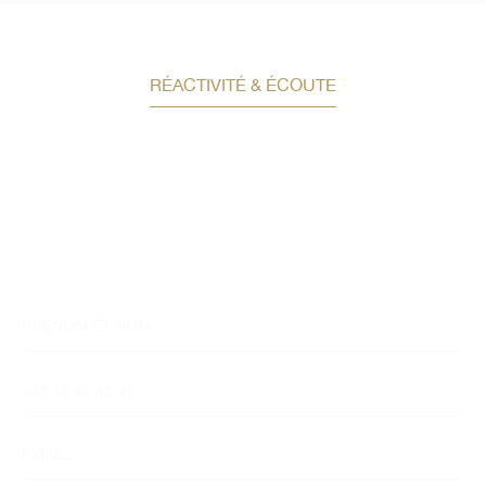
RÉACTIVITÉ & ÉCOUTE
Demandez un conseil en
investissement
Un conseiller spécialisé
vous contactera
dans les meilleurs délais afin d’échanger.