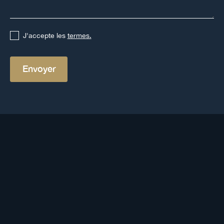
J'accepte les
termes.
Autres définitions
Voir toutes les définitions
Dayan