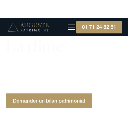
01 71 24 82 51
La dîme
La dîme : une pratique chrétienne de l'offrande
religieuse consistant à donner généralement 10 %
de ses revenus bruts ou nets pour soutenir
l'Église locale.
Demander un bilan patrimonial