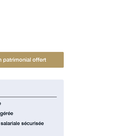
n patrimonial offert
e
 gérée
alariale sécurisée