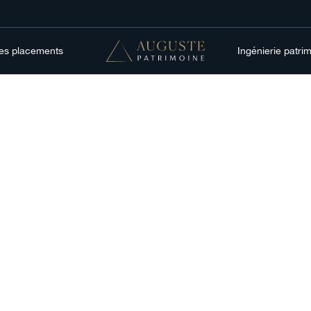
res placements
Ingénierie patri
Épargne
meilleurs compara
 sa solution d'ép
salariale