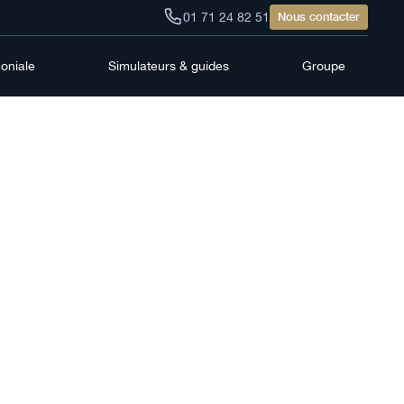
01 71 24 82 51
Nous contacter
moniale
Simulateurs & guides
Groupe
teurs
argne