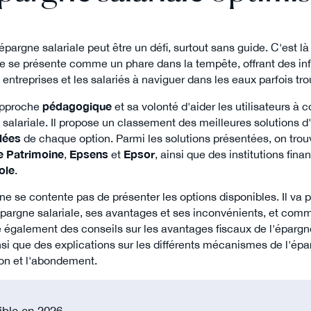
pargne salariale peut être un défi, surtout sans guide. C'est l
te se présente comme un phare dans la tempête, offrant des in
 entreprises et les salariés à naviguer dans les eaux parfois tro
 approche
pédagogique
et sa volonté d'aider les utilisateurs 
 salariale. Il propose un classement des meilleures solutions d
llées
de chaque option. Parmi les solutions présentées, on trou
e Patrimoine
,
Epsens
et
Epsor
, ainsi que des institutions f
ole
.
ne se contente pas de présenter les options disponibles. Il va p
'épargne salariale, ses avantages et ses inconvénients, et comme
re également des conseils sur les avantages fiscaux de l'épargne
insi que des explications sur les différents mécanismes de l'épa
tion et l'abondement.
ible en 2026.