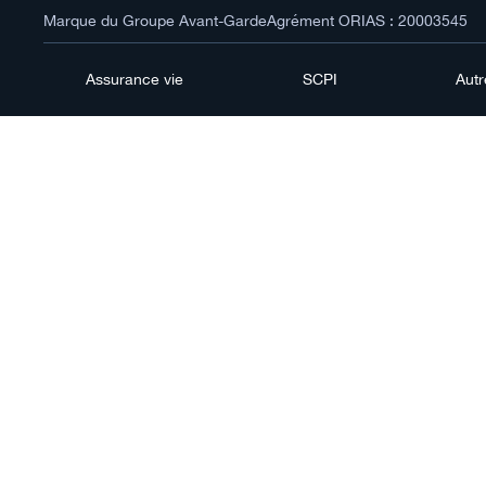
Marque du Groupe Avant-Garde
Agrément ORIAS : 20003545
Assurance vie
SCPI
Aut
Les 
pour