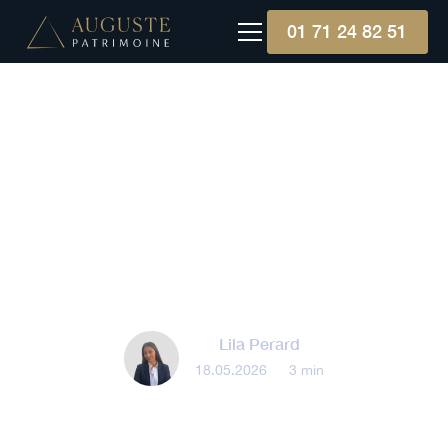
01 71 24 82 51
Immobilier
Qu'est-ce que le prêt in
fine que le gouvernement
souhaite développer ?
Lila Perard
18.05.2026
•
3 min