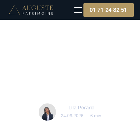
01 71 24 82 51
Défiscalisation
De quelles options
fiscales profiter pour vos
revenus fonciers ?
Lila Perard
24.06.2026
•
6 min